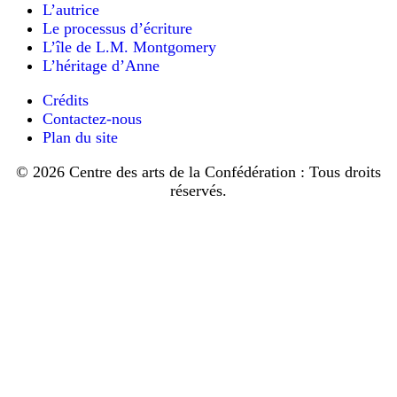
joliment
L’autrice
réellement
dressée
Le processus d’écriture
plaisant
pour
de
L’île de L.M. Montgomery
le
savoir
L’héritage d’Anne
qu’elle
thé
allait
)
Crédits
retrouver
:
Contactez-nous
un
photo
beau
Plan du site
feu
de
de
Montgomery,
© 2026 Centre des arts de la Confédération : Tous droits
bois
sa
réservés.
crépitant
cousine
et
Frederica
une
table
Campbell,
joliment
son
dressée
mari
pour
Ewan,
le
thé,
et
au
bébé
lieu
Chester,
de
dans
la
froide
la