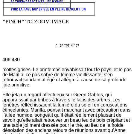
ACTIVER/DÉSACTIVER LES ICÔNES
VOIR LA PAGE NUMÉRISÉE EN PLEINE RÉSOLUTION
“PINCH” TO ZOOM IMAGE
CHAPITRE N° 27
406
480
mottes grises. Le printemps envahissait tout le pays, et le pas
de Marilla, ce pas sobre de femme vieillissante, s’en
retrouvait soudain allégé et allègre à cause de sa profonde
joie primitive.
Elle jeta un regard affectueux sur Green Gables, qui
apparaissait par bribes à travers le lacis des arbres. Les
fenêtres réfléchissaient la lumière du soleil en coruscations
étincelantes. Marilla,
pensait
marchant avec précaution dans
l’allée humide, songeait qu’il était réellement plaisant de
savoir qu’elle allait retrouver un beau feu de bois crépitant et
une table joliment dressée pour le thé, au lieu de la froide
désolation des anciens retours de réunions avant qu’Anne