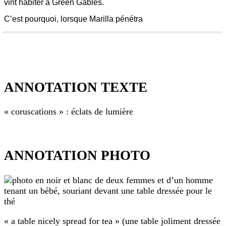
vint habiter à Green Gables.
C’est pourquoi, lorsque Marilla pénétra
406
480
mottes
grises.
ANNOTATION TEXTE
Le
printemps
envahissait
« coruscations » : éclats de lumière
tout
le
pays,
et
ANNOTATION
le
TEXTE
ANNOTATION PHOTO
pas
de
«
Marilla,
coruscations
ce
pas
»
sobre
:
de
éclats
femme
« a table nicely spread for tea » (une table joliment dressée
de
vieillissante,