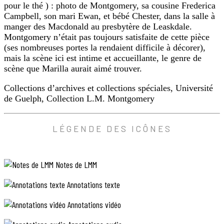
pour le thé ) : photo de Montgomery, sa cousine Frederica
s’en
lumière
retrouvait
Campbell, son mari Ewan, et bébé Chester, dans la salle à
soudain
manger des Macdonald au presbytère de Leaskdale.
allégé
Montgomery n’était pas toujours satisfaite de cette pièce
et
(ses nombreuses portes la rendaient difficile à décorer),
allègre
à
mais la scène ici est intime et accueillante, le genre de
cause
scène que Marilla aurait aimé trouver.
de
sa
Collections d’archives et collections spéciales, Université
profonde
de Guelph, Collection L.M. Montgomery
joie
primitive.
Elle
ANNOTATION
LÉGENDE DES ICÔNES
jeta
PHOTO
un
regard
affectueux
Notes de LMM
sur
Green
Annotations texte
Gables,
qui
apparaissait
Annotations vidéo
par
bribes