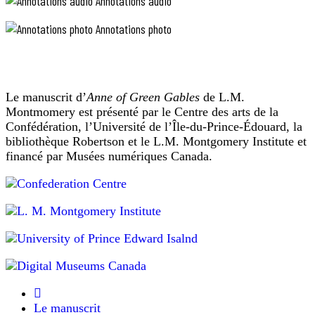
Annotations audio
à
travers
le
Annotations photo
lacis
des
arbres.
Les
fenêtres
Le manuscrit d’
Anne of Green Gables
de L.M.
réfléchissaient
la
Montmomery est présenté par le Centre des arts de la
lumière
Confédération, l’Université de l’Île-du-Prince-Édouard, la
du
bibliothèque Robertson et le L.M. Montgomery Institute et
soleil
financé par Musées numériques Canada.
en
«
coruscations
étincelantes.
a
Marilla,
table
pensait
nicely
marchant
spread
avec
for
précaution
dans
tea
l’allée
»
humide,
(une
songeait
table
qu’il
Le manuscrit
était