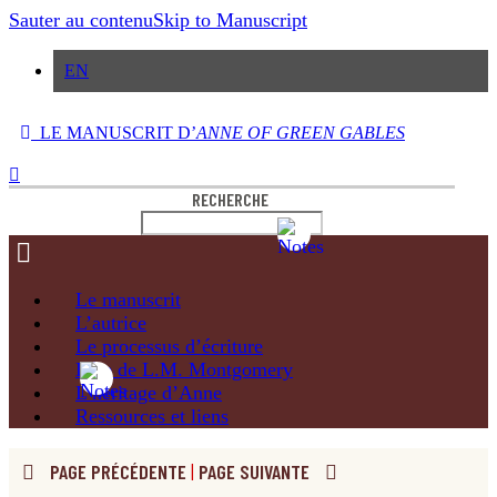
Sauter au contenu
Skip to Manuscript
EN
LE MANUSCRIT D’
ANNE OF GREEN GABLES
RECHERCHE
Le
manuscrit
L’autrice
Le processus
d’écriture
L’île de
L.M. Montgomery
L’héritage
d’Anne
Ressources
et liens
PAGE PRÉCÉDENTE
|
PAGE SUIVANTE