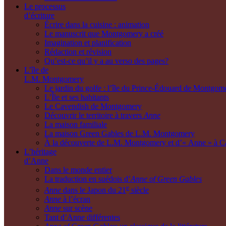
Le processus
d’écriture
Écrire dans la cuisine : animation
Le manuscrit que Montgomery a créé
Imagination et planification
Rédaction et révision
Qu’est-ce qu’il y a au verso des pages?
L’île de
L.M. Montgomery
Le jardin du golfe : l’île du Prince-Édouard de Montgom
L’Île et ses habitants
Le Cavendish de Montgomery
Découvrir le territoire à travers
Anne
La maison familiale
La maison Green Gables de L.M. Montgomery
À la découverte de L.M. Montgomery et d’« Anne » à C
L’héritage
d’Anne
Dans le monde entier
La traduction en suédois d’
Anne of Green Gables
e
Anne
dans le Japon du 21
siècle
Anne
à l’écran
Anne
sur scène
Tant d’Anne différentes