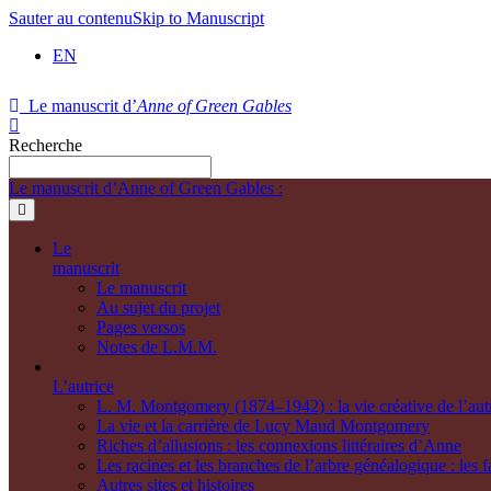
Sauter au contenu
Skip to Manuscript
EN
Le manuscrit d’
Anne of Green Gables
Recherche
Le manuscrit d’Anne of Green Gables :
Le
manuscrit
Le manuscrit
Au sujet du projet
Pages versos
Notes de L.M.M.
L’autrice
L. M. Montgomery (1874–1942) : la vie créative de l’aut
La vie et la carrière de Lucy Maud Montgomery
Riches d’allusions : les connexions littéraires d’Anne
Les racines et les branches de l’arbre généalogique : le
Autres sites et histoires