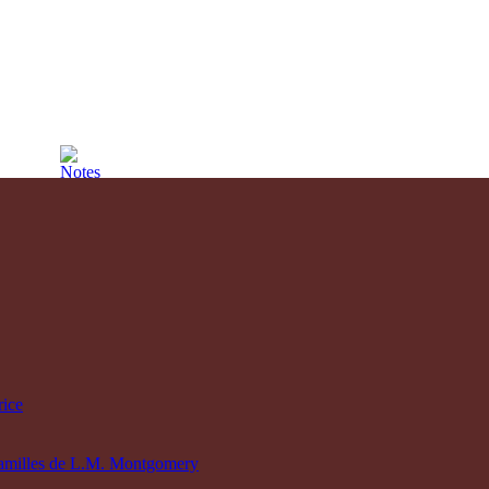
rice
s familles de L.M. Montgomery