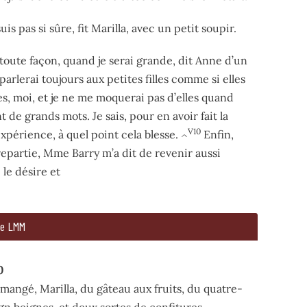
uis pas si sûre, fit Marilla, avec un petit soupir.
toute façon, quand je serai grande, dit Anne d’un
parlerai toujours aux petites filles comme si elles
s, moi, et je ne me moquerai pas d’elles quand
nt de grands mots. Je sais, pour en avoir fait la
V10
périence, à quel point cela blesse.
Enfin,
^
repartie, Mme Barry m’a dit de revenir aussi
 le désire et
 point cela m’a fait plaisir. Personne, jusqu’ici, n’a sorti po
de LMM
uis pas si sûre, fit Marilla, avec un petit soupir.
0
toute façon, quand je serai grande, dit Anne d’un ton décidé, 
mangé, Marilla, du gâteau aux fruits, du quatre-
gn
beignes, et deux sortes de confitures.