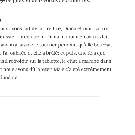
0
0
mangé, Marilla, du gâteau aux fruits, du quatre-quarts, des
nous avons fait de la
tire
tire, Diana et moi. La tire
réussie, parce que ni Diana ni moi n’en avions fait
ana m’a laissée le tourner pendant qu’elle beurrait
e l’ai oubliée et elle a brûlé; et puis, une fois que
s à refroidir sur la tablette, le chat a marché dans
et nous avons dû la jeter. Mais ç’a été extrêmement
d même.
0
nous avons fait de la (commencer strikethrough)tire(fin striket