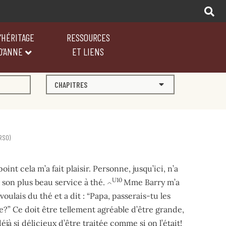
’HÉRITAGE
RESSOURCES
D’ANNE
ET LIENS
CHAPITRES
RSO)
point cela m’a fait plaisir. Personne, jusqu’ici, n’a
U10
 son plus beau service à thé.
Mme Barry m’a
^
oulais du thé et a dit : “Papa, passerais-tu les
e?” Ce doit être tellement agréable d’être grande,
déjà si délicieux d’être traitée comme si on l’était!