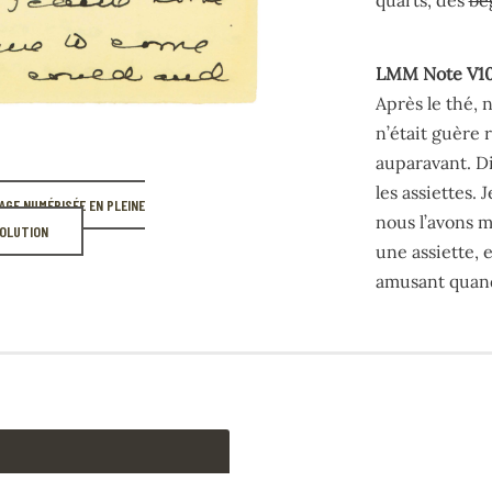
LMM Note U1
LMM Note V1
Et nous avons 
Après le thé, 
n’était guère 
auparavant. Di
les assiettes. J
PAGE NUMÉRISÉE EN PLEINE
nous l’avons mi
OLUTION
une assiette, 
amusant quan
LMM Note V1
Après le thé, 