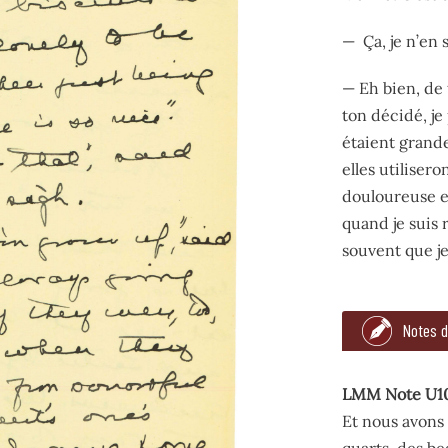
— Ça, je n’en s
— Eh bien, de 
ton décidé, je 
étaient grande
elles utilisero
douloureuse ex
quand je suis 
souvent que je
321
te dire à quel
Notes 
— Ça, je n’en s
LMM Note U1
— Eh bien, de 
Et nous avons 
quarts, des
be