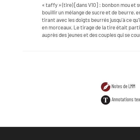
« taffy » (tire) [dans V10] : bonbon mou et 
bouillir un mélange de sucre et de beurre, en
tirant avec les doigts beurrés jusqu'à ce qu'
en morceaux. Le tirage de la tire était par
auprès des jeunes et des couples qui se cou
ANNOTATION TEXTE
« taffy » (tire) [dans V10] : bonbon mou et s
Notes de LMM
Annotations tex