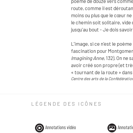
poème de douze vers commenc
route, comme il est déroutant
moins ou plus que le cœur ne 
le chemin soit solitaire, vide 
jusqu'au bout - Je dois savoir 
L'image, si ce n'est le poème
fascination pour Montgomery
Imagining Anne
, 132). On ne 
avoir créé son propre (et tr
« tournant de la route » dan
Centre des arts de la Confédératio
ANNOTATION PHOTO
LÉGENDE DES ICÔNES
« The Bend in the Road » (le 
L'image, si ce n'est le poèm
Annotations vidéo
Annotati
Centre des arts de la Conféd