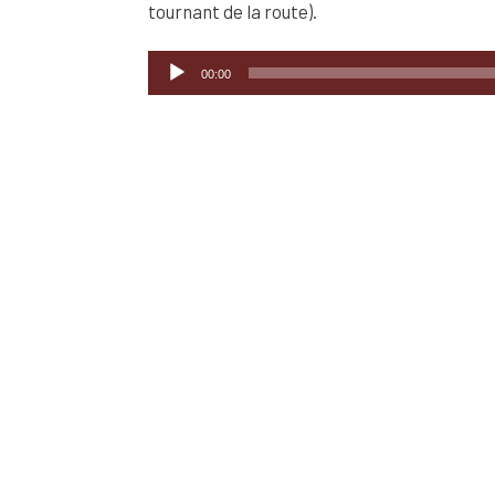
tournant de la route).
Lecteur
00:00
audio
ANNOTATION AUDIO
REFERENCE
Elizabeth Epperly, professeure émérite d’a