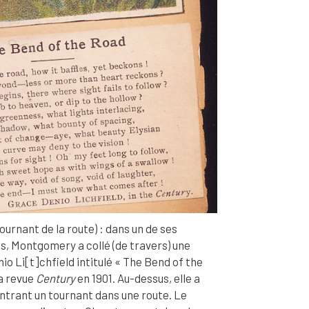
ournant de la route) : dans un de ses
, Montgomery a collé (de travers) une
o Li[t]chfield intitulé « The Bend of the
la revue
Century
en 1901. Au-dessus, elle a
ntrant un tournant dans une route. Le