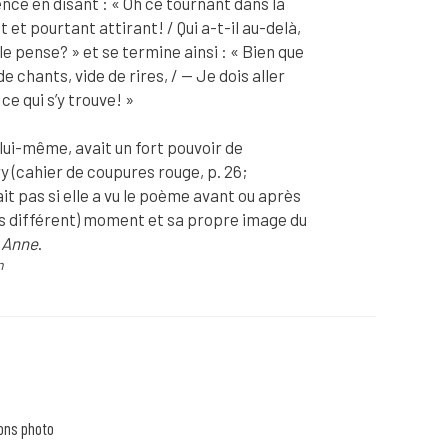
e en disant : « Oh ce tournant dans la
 et pourtant attirant! / Qui a-t-il au-delà,
le pense? » et se termine ainsi : « Bien que
de chants, vide de rires, / -- Je dois aller
ce qui s’y trouve! »
 lui-même, avait un fort pouvoir de
 (cahier de coupures rouge, p. 26;
sait pas si elle a vu le poème avant ou après
ès différent) moment et sa propre image du
s
Anne
.
n
tournant de la route) : dans un de ses premiers cahiers de cou
e lui-même, avait un fort pouvoir de fascination pour Montgome
ons photo
ération