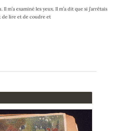
u. Il m’a examiné les yeux. Il m’a dit que si j’arrêtais
de lire et de coudre et
end au tournant de la route.
Marilla se rendit en ville comme prévu et revint le soir même
atiguée, Marilla? »
isson à la jeune fille. Elle n’avait jamais vu Marilla aussi inerte
atiguée, Marilla?
 ne sais pas, répondit Marilla d’une voix monocorde, en levan