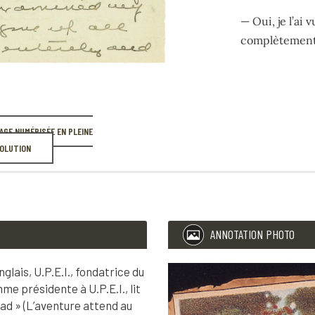
— Oui, je l’ai v
complètement 
620
694
Chapitre 38.
L’aventure att
PAGE NUMÉRISÉE EN PLEINE
OLUTION
Le lendemain, 
—
Es-tu très f
qui donna le fr
ANNOTATION PHOTO
— Es-tu très f
lais, U.P.E.I., fondatrice du
e présidente à U.P.E.I., lit
— Oui… non, je
oad » (L’aventure attend au