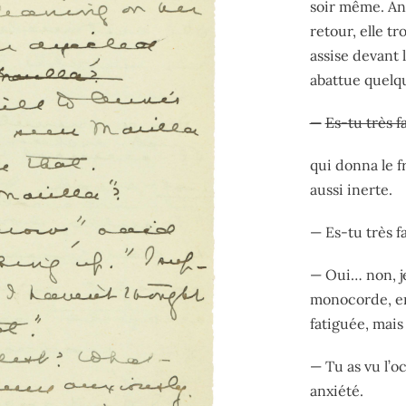
soir même. An
retour, elle tr
assise devant l
abattue quelq
—
Es-tu très f
qui donna le fr
aussi inerte.
— Es-tu très f
— Oui… non, je
monocorde, en 
fatiguée, mais
— Tu as vu l’o
anxiété.