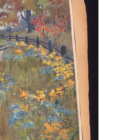
uliste? Qu’est-ce qu’il a dit? s’enquit Anne, avec anxiété.
vu. Il m’a examiné les yeux. Il m’a dit que si j’arrêtais complè
emière femme présidente à U.P.E.I., lit le titre de ce chapitre