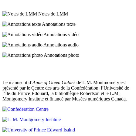
elle
un
mit
léger
ses
sursaut
Notes de LMM
mains
de
sur
Annotations texte
surprise
son
coupable
Annotations vidéo
visage.
et
Elle
n’aurait
Annotations audio
ne
pas
pourrait
saisi
Annotations photo
jamais
le
se
compliment
lever
(commencer
et
subscript)^(fin
déclamer
subscript)
Le manuscrit d’
Anne of Green Gables
de L.M. Montmomery est
son
(commencer
présenté par le Centre des arts de la Confédération, l’Université de
«
poème
superscript)subtile
l’Île-du-Prince-Édouard, la bibliothèque Robertson et le L.M.
never
après
(fin
Montgomery Institute et financé par Musées numériques Canada.
before
ça
superscript)
faced
–
–
such
jamais
an
.
audience
S’était-
as
elle
this
même