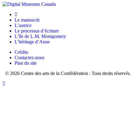
»
imaginé
(jamais
pouvoir
eu
le
à
faire?
Le manuscrit
affronter
Oh,
L’autrice
un
si
Le processus d’écriture
public
seulement
L’île de L.M. Montgomery
comme
elle
L’héritage d’Anne
celui-
pouvait
là)
être
Crédits
:
à
Contactez-nous
illustration
Green
Plan du site
d’Anne
Gables!
sur
© 2026 Centre des arts de la Confédération : Tous droits réservés.
C’est
scène
Retourner
précisément
dans
vers
à
l’édition
le
cet
de
haut
instant
1956
inopportun
d’Angus
qu’elle
et
entendit
Robertson.
annoncer
son
nom.