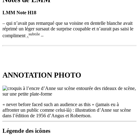
oubliant
LMM Note H18
quelques
instants
– qui n’avait pas remarqué que sa voisine en dentelle blanche avait
son
réprimé un léger sursaut de surprise coupable et n’aurait pas saisi le
ego
subtile
et
compliment
–
^
ses
problèmes,
se
LMM
fit
Note
tout
H18
ouïe,
–
ANNOTATION PHOTO
les
qui
yeux
n’avait
brillants,
pas
éperdue
remarqué
d’admiration,
que
mais,
sa
« never before faced such an audience as this » (jamais eu à
lorsque
voisine
affronter un public comme celui-là) : illustration d’Anne sur scène
cette
en
dans l’édition de 1956 d’Angus et Robertson.
admirable
dentelle
interprétation
blanche
ANNOTATION
Légende des icônes
se
avait
PHOTO
termina,
réprimé