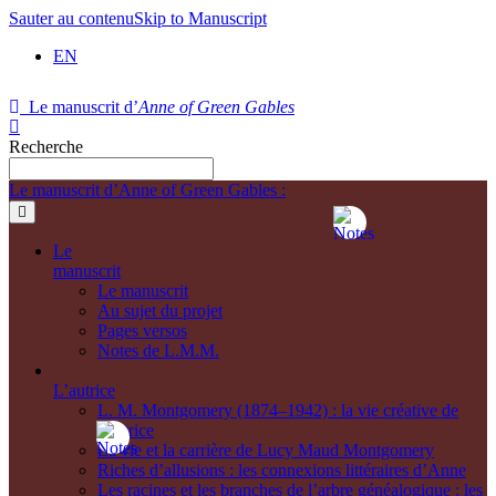
Sauter au contenu
Skip to Manuscript
EN
Le manuscrit d’
Anne of Green Gables
Recherche
Le manuscrit d’Anne of Green Gables :
Le
manuscrit
Le manuscrit
Au sujet du projet
Pages versos
Notes de L.M.M.
L’autrice
L. M. Montgomery (1874–1942) : la vie créative de
l’autrice
La vie et la carrière de Lucy Maud Montgomery
Riches d’allusions : les connexions littéraires d’Anne
Les racines et les branches de l’arbre généalogique : les