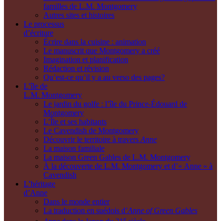
familles de L.M. Montgomery
Autres sites et histoires
Le processus
d’écriture
Écrire dans la cuisine : animation
Le manuscrit que Montgomery a créé
Imagination et planification
Rédaction et révision
Qu’est-ce qu’il y a au verso des pages?
L’île de
L.M. Montgomery
Le jardin du golfe : l’île du Prince-Édouard de
Montgomery
L’Île et ses habitants
Le Cavendish de Montgomery
Découvrir le territoire à travers
Anne
La maison familiale
La maison Green Gables de L.M. Montgomery
À la découverte de L.M. Montgomery et d’« Anne » à
Cavendish
L’héritage
d’Anne
Dans le monde entier
La traduction en suédois d’
Anne of Green Gables
e