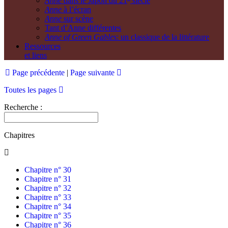
Anne
dans le Japon du 21
siècle
Anne
à l’écran
Anne
sur scène
Tant d’Anne différentes
Anne of Green Gables
: un classique de la littérature
Ressources
et liens
Page précédente
|
Page suivante
Toutes les pages
Recherche :
Chapitres
Chapitre n° 30
Chapitre n° 31
Chapitre n° 32
Chapitre n° 33
Chapitre n° 34
Chapitre n° 35
Chapitre n° 36