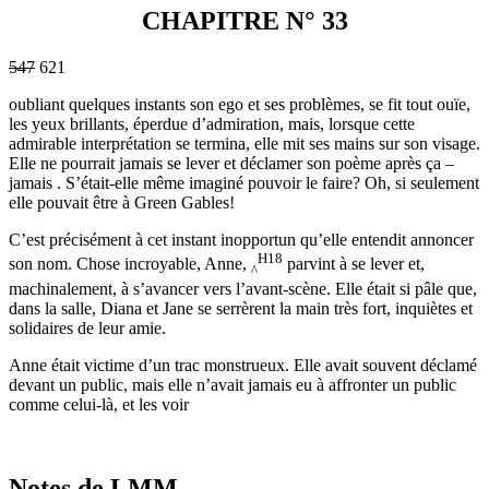
CHAPITRE N° 33
547
621
oubliant quelques instants son ego et ses problèmes, se fit tout ouïe,
les yeux brillants, éperdue d’admiration, mais, lorsque cette
admirable interprétation se termina, elle mit ses mains sur son visage.
Elle ne pourrait jamais se lever et déclamer son poème après ça –
jamais . S’était-elle même imaginé pouvoir le faire? Oh, si seulement
elle pouvait être à Green Gables!
C’est précisément à cet instant inopportun qu’elle entendit annoncer
H18
son nom. Chose incroyable, Anne,
parvint à se lever et,
^
machinalement, à s’avancer vers l’avant-scène. Elle était si pâle que,
dans la salle, Diana et Jane se serrèrent la main très fort, inquiètes et
solidaires de leur amie.
Anne était victime d’un trac monstrueux. Elle avait souvent déclamé
devant un public, mais elle n’avait jamais eu à affronter un public
comme celui-là, et les voir
547
621
Notes de LMM