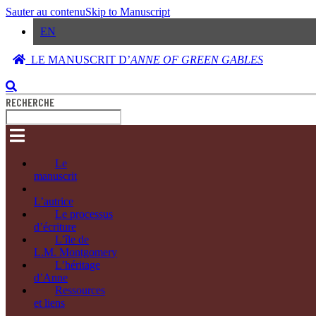
Sauter au contenu
Skip to Manuscript
EN
LE MANUSCRIT D’
ANNE OF GREEN GABLES
RECHERCHE
Le
manuscrit
L’autrice
Le processus
d’écriture
L’île de
L.M. Montgomery
L’héritage
d’Anne
Ressources
et liens