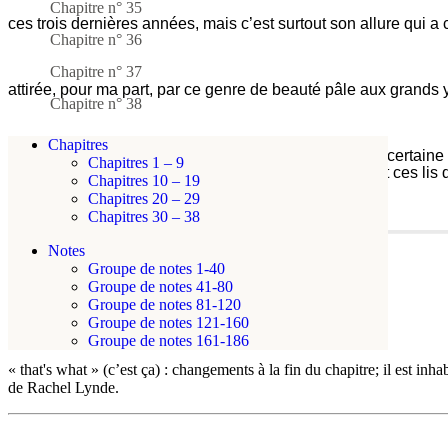
Chapitre n° 35
ces trois dernières années, mais c’est surtout son allure qui a 
Chapitre n° 36
Chapitre n° 37
attirée, pour ma part, par ce genre de beauté pâle aux grands y
Chapitre n° 38
Chapitres
Ruby Gillis est exceptionnellement belle. Mais, d’une certaine m
Chapitres 1 – 9
paraître banales et fades, un peu comme si on plaçait ces lis 
Chapitres 10 – 19
Chapitres 20 – 29
Chapitres 30 – 38
Notes
497
Groupe de notes 1-40
571
Groupe de notes 41-80
ces
Groupe de notes 81-120
trois
ANNOTATION TEXTE
Groupe de notes 121-160
dernières
Groupe de notes 161-186
années,
« that's what » (c’est ça) : changements à la fin du chapitre; il est in
mais
de Rachel Lynde.
c’est
surtout
son
ANNOTATION
allure