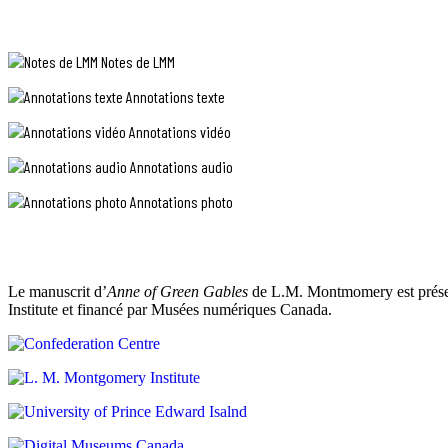
TEXTE
qui
a
«
changé
that's
en
Notes de LMM
what
bien.
Je
»
Annotations texte
n’hésite
(c’est
pas
ça)
Annotations vidéo
à
:
dire
Annotations audio
changements
que
à
ça
Annotations photo
la
fera
fin
un
du
beau
chapitre;
brin
il
de
Le manuscrit d’
Anne of Green Gables
de L.M. Montmomery est présent
est
fille,
. »
Institute et financé par Musées numériques Canada.
inhabituel
même
de
si
voir
je
ce
ne
genre
me
sens
de
pas
révision
vraiment
à