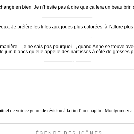
changé en bien. Je n’hésite pas à dire que ça fera un beau brin de
——————————–
eux. Je préfère les filles aux joues plus colorées, à l’allure p
——————————-
anière – je ne sais pas pourquoi –, quand Anne se trouve avec ell
de juin blancs qu’elle appelle des narcisses à côté de grosses p
——————- ———
habituel de voir ce genre de révision à la fin d’un chapitre. Montgomery 
LÉGENDE DES ICÔNES