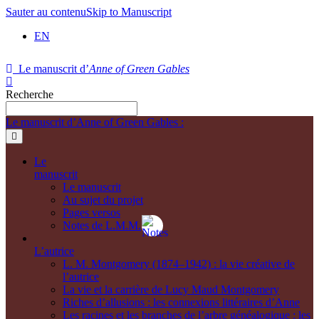
Sauter au contenu
Skip to Manuscript
EN
Le manuscrit d’
Anne of Green Gables
Recherche
Le manuscrit d’Anne of Green Gables :
Le
manuscrit
Le manuscrit
Au sujet du projet
Pages versos
Notes de L.M.M.
L’autrice
L. M. Montgomery (1874–1942) : la vie créative de
l’autrice
La vie et la carrière de Lucy Maud Montgomery
Riches d’allusions : les connexions littéraires d’Anne
Les racines et les branches de l’arbre généalogique : les