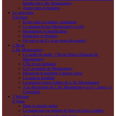
familles de L.M. Montgomery
Autres sites et histoires
Le processus
d’écriture
Écrire dans la cuisine : animation
Le manuscrit que Montgomery a créé
Imagination et planification
Rédaction et révision
Qu’est-ce qu’il y a au verso des pages?
L’île de
L.M. Montgomery
Le jardin du golfe : l’île du Prince-Édouard de
Montgomery
L’Île et ses habitants
Le Cavendish de Montgomery
Découvrir le territoire à travers
Anne
La maison familiale
La maison Green Gables de L.M. Montgomery
À la découverte de L.M. Montgomery et d’« Anne » à
Cavendish
L’héritage
d’Anne
Dans le monde entier
La traduction en suédois d’
Anne of Green Gables
e