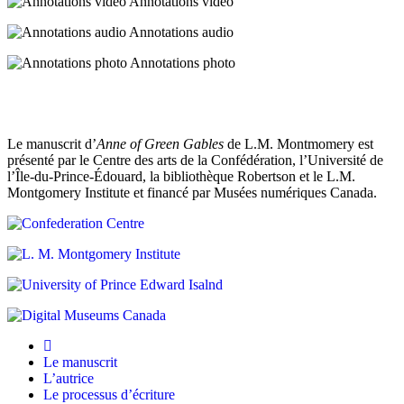
Annotations vidéo
de
l’envoyer
Annotations audio
à
Queen’s.
Annotations photo
Pour
Anne,
ce
fut
cette
Le manuscrit d’
Anne of Green Gables
de L.M. Montmomery est
«
situation
présenté par le Centre des arts de la Confédération, l’Université de
Birch
ne
l’Île-du-Prince-Édouard, la bibliothèque Robertson et le L.M.
Path
fut
Montgomery Institute et financé par Musées numériques Canada.
»
rien
(sentier
moins
des
que
bouleaux)
catastrophique.
:
Jamais,
par
depuis
le
cette
sentier
nuit
des
où
bouleaux
Minnie
Le manuscrit
de
May
L’autrice
Montgomery,
avait
Le processus d’écriture
mais
eu