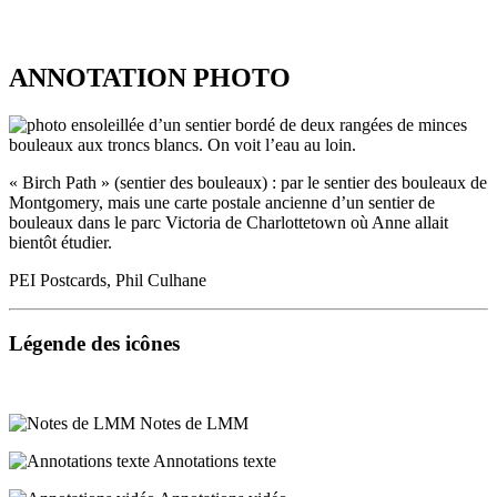
556
Josie
ANNOTATION PHOTO
Pye,
Charlie
Sloane
et
Moody
Spurgeon
« Birch Path » (sentier des bouleaux) : par le sentier des bouleaux de
MacPherson
Montgomery, mais une carte postale ancienne d’un sentier de
s’y
bouleaux dans le parc Victoria de Charlottetown où Anne allait
inscrirent.
bientôt étudier.
Diana
Barry
PEI Postcards, Phil Culhane
ne
le
fit
ANNOTATION
Légende des icônes
pas
PHOTO
parce
que
ses
Notes de LMM
parents
n’avaient
Annotations texte
pas
l’intention