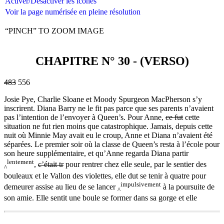
Activer/Désactiver les icônes
Voir la page numérisée en pleine résolution
“PINCH” TO ZOOM IMAGE
CHAPITRE N° 30 - (VERSO)
483
556
Josie Pye, Charlie Sloane et Moody Spurgeon MacPherson s’y
inscrirent. Diana Barry ne le fit pas parce que ses parents n’avaient
pas l’intention de l’envoyer à Queen’s. Pour Anne,
ce fut
cette
situation ne fut rien moins que catastrophique. Jamais, depuis cette
nuit où Minnie May avait eu le croup, Anne et Diana n’avaient été
séparées. Le premier soir où la classe de Queen’s resta à l’école pour
son heure supplémentaire, et qu’Anne regarda Diana partir
lentement
,
c’était tr
pour rentrer chez elle seule, par le sentier des
^
bouleaux et le Vallon des violettes, elle dut se tenir à quatre pour
impulsivement
demeurer assise au lieu de se lancer
à la poursuite de
^
son amie. Elle sentit une boule se former dans sa gorge et elle
483