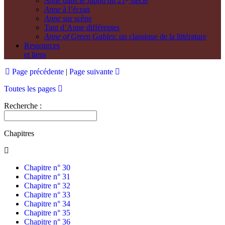
Anne
dans le Japon du 21
siècle
Anne
à l’écran
Anne
sur scène
Tant d’Anne différentes
Anne of Green Gables
: un classique de la littérature
Ressources
et liens
Page précédente
|
Page suivante
Toutes les pages
Recherche :
Chapitres
Chapitre n° 30
Chapitre n° 31
Chapitre n° 32
Chapitre n° 33
Chapitre n° 34
Chapitre n° 35
Chapitre n° 36