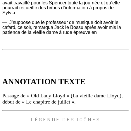
avait travaillé pour les Spencer toute la journée et qu’elle
pourrait recueillir des bribes d’information à propos de
Sylvia.
—
J’suppose que le professeur de musique doit avoir le
cafard, ce soir, remarqua Jack le Bossu après avoir mis la
patience de la vieille dame à rude épreuve en
(commencer
strikethrough)1(fin
strikethrough)28617
50
ANNOTATION TEXTE
mais
est-
ce
Passage de « Old Lady Lloyd » (La vieille dame Lloyd),
que
cela
début de « Le chapitre de juillet ».
ne
lui
était
ANNOTATION
LÉGENDE DES ICÔNES
pas
TEXTE
égal?
Une