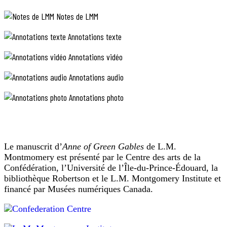
Passage
douleur
Notes de LMM
dans
de
les
«
os
Annotations texte
Old
est
Lady
plus
Annotations vidéo
facile
Lloyd
à
»
Annotations audio
supporter
(La
qu’une
vieille
douleur
Annotations photo
à
dame
l’âme
Lloyd),
et,
début
pour
de
la
première
«
Le manuscrit d’
Anne of Green Gables
de L.M.
fois
Le
Montmomery est présenté par le Centre des arts de la
depuis
chapitre
Confédération, l’Université de l’Île-du-Prince-Édouard, la
des
de
bibliothèque Robertson et le L.M. Montgomery Institute et
années,
juillet
financé par Musées numériques Canada.
l’âme
de
».
la
vieille
dame