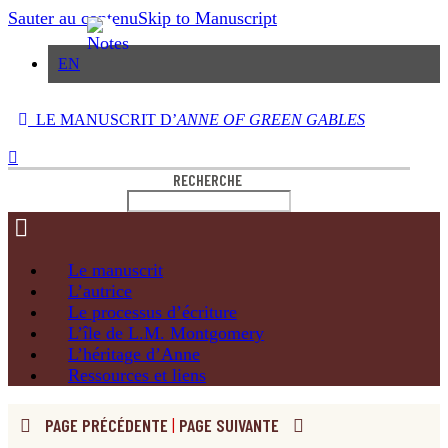
Sauter au contenu
Skip to Manuscript
EN
LE MANUSCRIT D’
ANNE OF GREEN GABLES
RECHERCHE
Le
manuscrit
L’autrice
Le processus
d’écriture
L’île de
L.M. Montgomery
L’héritage
d’Anne
Ressources
et liens
PAGE PRÉCÉDENTE
|
PAGE SUIVANTE