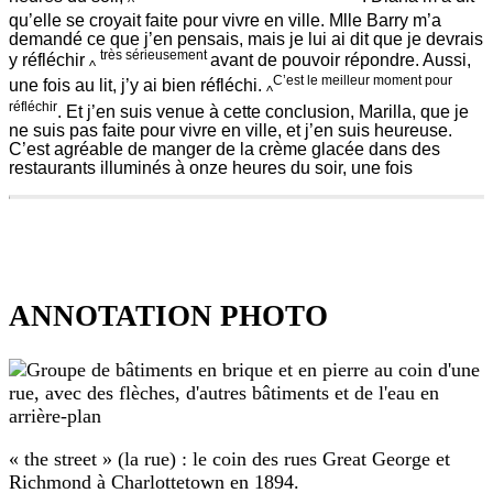
^
qu’elle se croyait faite pour vivre en ville. Mlle Barry m’a
demandé ce que j’en pensais, mais je lui ai dit que je devrais
très sérieusement
y réfléchir
avant de pouvoir répondre. Aussi,
^
C’est le meilleur moment pour
une fois au lit, j’y ai bien réfléchi.
^
réfléchir
. Et j’en suis venue à cette conclusion, Marilla, que je
ne suis pas faite pour vivre en ville, et j’en suis heureuse.
C’est agréable de manger de la crème glacée dans des
restaurants illuminés à onze heures du soir, une fois
462
536
au
restaurant,
ANNOTATION PHOTO
de
l’autre
côté
l’autre
côté
de
la
rue
« the street » (la rue) : le coin des rues Great George et
pour
Richmond à Charlottetown en 1894.
déguster