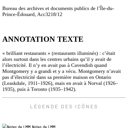
une
crème
Bureau des archives et documents publics de l’Île-du-
glacée,
Prince-Édouard, Acc3218/12
cela
pourrait
m’aider.
ANNOTATION
Une
PHOTO
telle
ANNOTATION TEXTE
remarque
me
sembla
« brilliant restaurants » (restaurants illuminés) : c’était
bien
alors surtout dans les centres urbains qu’il y avait de
prosaïque
l’électricité. Il n’y en avait pas à Cavendish quand
sur
le
Montgomery y a grandi et y a vécu. Montgomery n’avait
coup
pas d’électricité dans sa première maison en Ontario
et
(Leaskdale, 1911–1926), mais en avait à Norval (1926–
pourtant,
1935), puis à Toronto (1935–1942).
je
me
suis
aperçue
ANNOTATION
LÉGENDE DES ICÔNES
qu’elle
TEXTE
était
tout
«
à
Notes de LMM