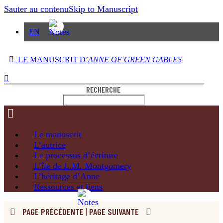
Sauter au contenu
Skip to Manuscript
EN
LE MANUSCRIT D’
ANNE OF GREEN GABLES
RECHERCHE
Le
manuscrit
L’autrice
Le processus
d’écriture
L’île de
L.M. Montgomery
L’héritage
d’Anne
Ressources
et liens
PAGE PRÉCÉDENTE
|
PAGE SUIVANTE