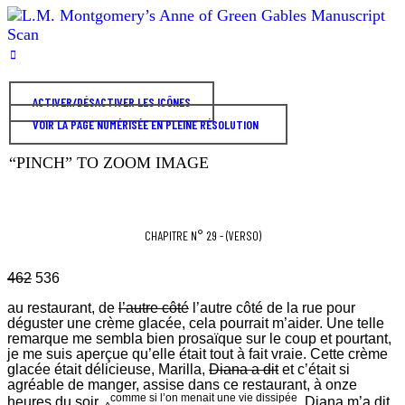
ACTIVER/DÉSACTIVER LES ICÔNES
VOIR LA PAGE NUMÉRISÉE EN PLEINE RÉSOLUTION
“PINCH” TO ZOOM IMAGE
CHAPITRE N° 29 - (VERSO)
462
536
au restaurant, de
l’autre côté
l’autre côté de la rue pour
déguster une crème glacée, cela pourrait m’aider. Une telle
remarque me sembla bien prosaïque sur le coup et pourtant,
je me suis aperçue qu’elle était tout à fait vraie. Cette crème
glacée était délicieuse, Marilla,
Diana a dit
et c’était si
agréable de manger, assise dans ce restaurant, à onze
comme si l’on menait une vie dissipée
heures du soir,
. Diana m’a dit