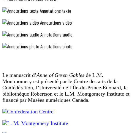
brilliant
fait
vraie.
restaurants
Annotations texte
Cette
»
crème
(restaurants
glacée
Annotations vidéo
illuminés)
était
«
délicieuse,
:
the
Annotations audio
Marilla,
c’était
street
Diana
alors
Annotations photo
a
»
surtout
dit
(la
et
dans
rue)
c’était
les
:
si
centres
le
agréable
urbains
Le manuscrit d’
Anne of Green Gables
de L.M.
de
coin
qu’il
Montmomery est présenté par le Centre des arts de la
manger,
des
assise
y
Confédération, l’Université de l’Île-du-Prince-Édouard, la
rues
dans
avait
bibliothèque Robertson et le L.M. Montgomery Institute et
Great
ce
de
financé par Musées numériques Canada.
restaurant,
George
l’électricité.
à
et
onze
Il
Richmond
heures
n’y
à
du
en
soir,
Charlottetown
avait
(commencer