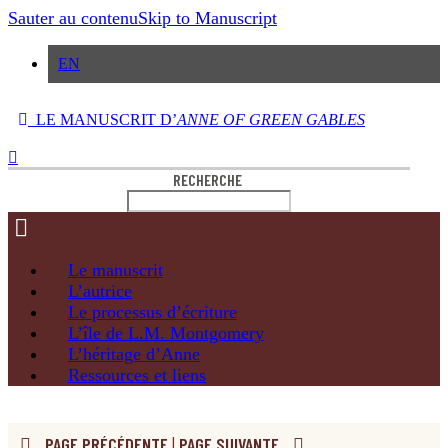
Sauter au contenu
Skip to Manuscript
EN
LE MANUSCRIT D’
ANNE OF GREEN GABLES
RECHERCHE
Le
manuscrit
L’autrice
Le processus
d’écriture
L’île de
L.M. Montgomery
L’héritage
d’Anne
Ressources
et liens
PAGE PRÉCÉDENTE
|
PAGE SUIVANTE