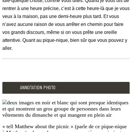
Idle-quelque chose, comme vous dites. Quand je vous dis de
rentrer à une heure précise, c’est à cette heure-là que je vous
veux à la maison, pas une demi-heure plus tard. Et vous
n’avez aucune raison de vous arrêter en chemin pour faire
vos grands discours, même si on vous prête une oreille
attentive. Quant au pique-nique, bien sûr que vous pouvez y
aller.
197
mais je n’ai jamais…
ANNOTATION PHOTO
– Oui, je vous avais dit de rentrer à deux heures. Et il est troi
– Eh bien, Marilla, c’est que je le voulais, de tout mon cœur. Ma
– Il faudra apprendre à ne plus céder à la fascination de cet 
« tell Matthew about the picnic » (parle de ce pique-nique