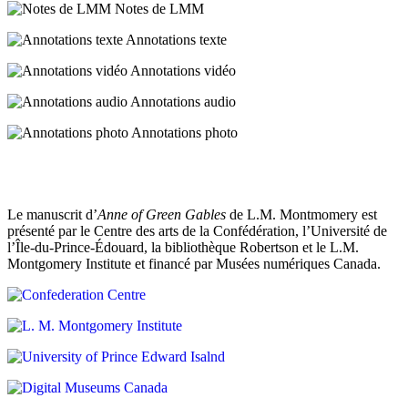
Notes de LMM
Marilla,
mais
Annotations texte
vous
seriez
Annotations vidéo
infiniment
nerveuse,
Annotations audio
vous
«
aussi,
the
Annotations photo
si
firry
vous
hill
étiez
grove
sur
»
le
(la
Le manuscrit d’
Anne of Green Gables
de L.M. Montmomery est
point
colline
présenté par le Centre des arts de la Confédération, l’Université de
de
à
l’Île-du-Prince-Édouard, la bibliothèque Robertson et le L.M.
rencontrer
travers
Montgomery Institute et financé par Musées numériques Canada.
une
les
petite
sapins)
fille
:
qui
photographie
pourrait
de
peut-
Montgomery
être
du
devenir
Sentier
votre
des