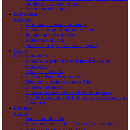
familles de L.M. Montgomery
Autres sites et histoires
Le processus
d’écriture
Écrire dans la cuisine : animation
Le manuscrit que Montgomery a créé
Imagination et planification
Rédaction et révision
Qu’est-ce qu’il y a au verso des pages?
L’île de
L.M. Montgomery
Le jardin du golfe : l’île du Prince-Édouard de
Montgomery
L’Île et ses habitants
Le Cavendish de Montgomery
Découvrir le territoire à travers
Anne
La maison familiale
La maison Green Gables de L.M. Montgomery
À la découverte de L.M. Montgomery et d’« Anne » à
Cavendish
L’héritage
d’Anne
Dans le monde entier
La traduction en suédois d’
Anne of Green Gables
e