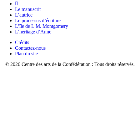
amie
amoureux
Le manuscrit
de
boisé;
L’autrice
cœur,
cette
Le processus d’écriture
mais
partie
L’île de L.M. Montgomery
dont
du
L’héritage d’Anne
la
sentier
mère
se
Crédits
risque
trouve
Contactez-nous
de
encore
Plan du site
vous
au
rejeter,
Site
© 2026 Centre des arts de la Confédération : Tous droits réservés.
dit-
patrimonial
elle
Green
tout
Gables.
en
Collections
s’empressant
d’archives
d’aller
et
quérir
collections
son
spéciales,
chapeau.
Université
»
de
Guelph,
Elles
Collection
se
L.M.
rendirent