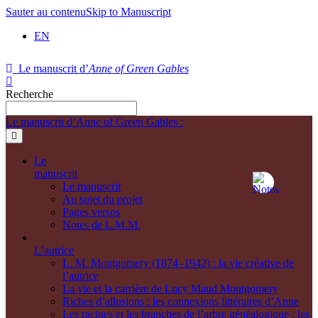
Sauter au contenu
Skip to Manuscript
EN
Le manuscrit d’
Anne of Green Gables
Recherche
Le manuscrit d’Anne of Green Gables :
Le
manuscrit
Le manuscrit
Au sujet du projet
Pages versos
Notes de L.M.M.
L’autrice
L. M. Montgomery (1874–1942) : la vie créative de
l’autrice
La vie et la carrière de Lucy Maud Montgomery
Riches d’allusions : les connexions littéraires d’Anne
Les racines et les branches de l’arbre généalogique : les