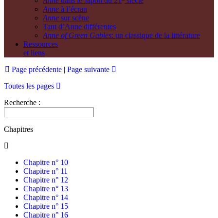
Anne
dans le Japon du 21
siècle
Anne
à l’écran
Anne
sur scène
Tant d’Anne différentes
Anne of Green Gables
: un classique de la littérature
Ressources
et liens
Page précédente
|
Page suivante
Toutes les pages
Recherche :
Chapitres
Chapitre n° 10
Chapitre n° 11
Chapitre n° 12
Chapitre n° 13
Chapitre n° 14
Chapitre n° 15
Chapitre n° 16