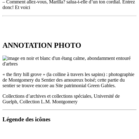
– Comment allez-vous, Marilla? salua-t-elle d’un ton cordial. Entrez
donc! Et voici
184
ma
pauvre
ANNOTATION PHOTO
enfant,
vous
tremblez.
Anne,
en
« the firry hill grove » (la colline à travers les sapins) : photographie
effet,
de Montgomery du Sentier des amoureux boisé; cette partie du
tremblait
sentier se trouve encore au Site patrimonial Green Gables.
fortement.
Elle
Collections d’archives et collections spéciales, Université de
était
Guelph, Collection L.M. Montgomery
toute
pâle
et
ANNOTATION
Légende des icônes
tendue.
PHOTO
–
Oh,