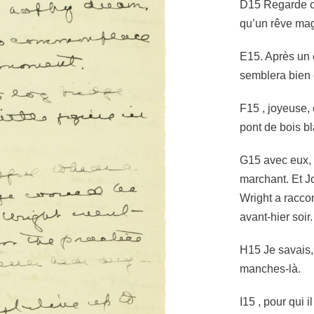
D15 Regarde ce
qu’un rêve mag
E15. Après un 
semblera bien 
F15 , joyeuse, 
pont de bois bl
G15 avec eux, t
marchant. Et J
Wright a raccom
avant-hier soi
H15 Je savais,
manches-là.
I15 , pour qui i