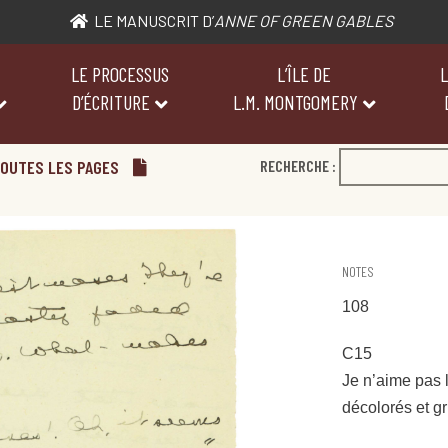
LE MANUSCRIT D’
ANNE OF GREEN GABLES
LE PROCESSUS
L’ÎLE DE
L
D’ÉCRITURE
L.M. MONTGOMERY
OUTES LES PAGES
RECHERCHE :
NOTES
108
C15
Je n’aime pas l
décolorés et gr