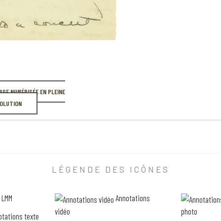
1
0
8
PAGE NUMÉRISÉE EN PLEINE
OLUTION
LÉGENDE DES ICÔNES
 LMM
Annotations
vidéo
photo
tations texte