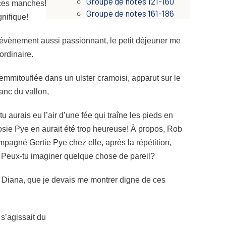
Groupe de notes 121-160
s manches! Oh, il me semble que tout cela n’est
Groupe de notes 161-186
nifique!
évènement aussi passionnant, le petit déjeuner me
ordinaire.
emmitouflée dans un ulster cramoisi, apparut sur le
anc du vallon,
u aurais eu l’air d’une fée qui traîne les pieds en
osie Pye en aurait été trop heureuse! À propos, Rob
pagné Gertie Pye chez elle, après la répétition,
r. Peux-tu imaginer quelque chose de pareil?
 Diana, que je devais me montrer digne de ces
l s’agissait du