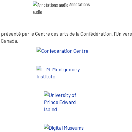
Annotations
audio
ésenté par le Centre des arts de la Confédération, l’Universi
s Canada.
N
o
t
e
s
C