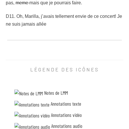
pas,
meme
mais que je pourrais faire.
D11. Oh, Marilla, j’avais tellement envie de ce concert! Je
ne suis jamais allée
76 Notes
Z10. comme un argument final qu’elle avait gardé en réserve
A11. Elle en aura pour une semaine à s’en remettre. Je compre
LÉGENDE DES ICÔNES
B11. Si tu attrapes une pneumonie à dormir ailleurs, ou à sort
C11. mais pense à toutes les erreurs que je ne fais pas,
me
Notes de LMM
Annotations texte
D11. Oh, Marilla, j’avais tellement envie de ce concert! Je ne
Annotations vidéo
Annotations audio