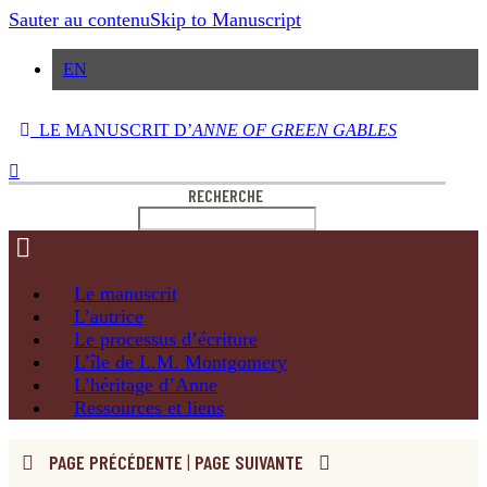
Sauter au contenu
Skip to Manuscript
EN
LE MANUSCRIT D’
ANNE OF GREEN GABLES
RECHERCHE
Le
manuscrit
L’autrice
Le processus
d’écriture
L’île de
L.M. Montgomery
L’héritage
d’Anne
Ressources
et liens
PAGE PRÉCÉDENTE
|
PAGE SUIVANTE