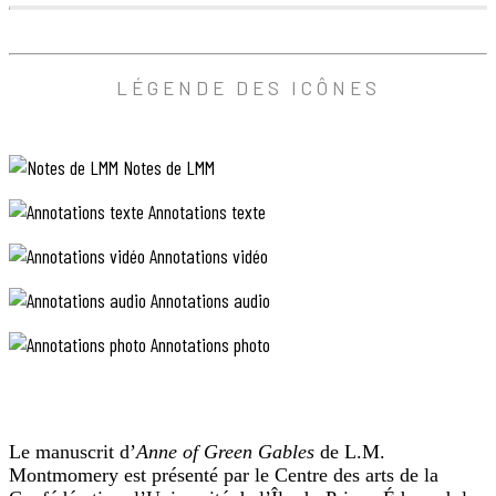
7
Notes
LÉGENDE DES ICÔNES
à
côté,
et
des
oiseaux
Notes de LMM
chantant
dans
Annotations texte
vos
branches,
Annotations vidéo
vous
pourriez
grandir(commencer
Annotations audio
superscript),
non?
Annotations photo
(fin
superscript)
Mais
vous
ne
pouvez
Le manuscrit d’
Anne of Green Gables
de L.M.
pas,
Montmomery est présenté par le Centre des arts de la
là