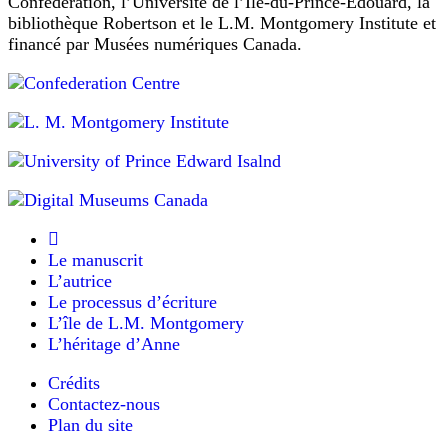
Confédération, l’Université de l’Île-du-Prince-Édouard, la
où
vous
bibliothèque Robertson et le L.M. Montgomery Institute et
êtes.
financé par Musées numériques Canada.
Je
sais
parfaitement
comment
vous
vous
sentez,
mes
pauvres
petits
arbres.”
Ce
Le manuscrit
matin,
j’ai
L’autrice
eu
Le processus d’écriture
du
L’île de L.M. Montgomery
chagrin
L’héritage d’Anne
de
les
abandonner
Crédits
là-
Contactez-nous
bas.
Plan du site
On
s’attache