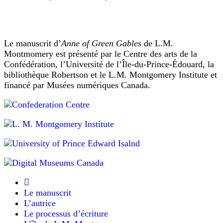
peut
pauvre
interpréter
n’arrivait
pas
le
à
point
décider
d’exclamation
Le manuscrit d’
Anne of Green Gables
de L.M.
lequel
de
Montmomery est présenté par le Centre des arts de la
elle
préférait!
nombreuses
Confédération, l’Université de l’Île-du-Prince-Édouard, la
façons.
bibliothèque Robertson et le L.M. Montgomery Institute et
Au
Il
financé par Musées numériques Canada.
collège
,
pourrait
À
l’Académie,
vouloir
Anne
imiter
s’entoura
la
peu
perplexité
à
peu
authentique,
d’un
bien
petit
que
cercle
ridicule,
d’amies
à
de
Le manuscrit
son
Ruby.
L’autrice
image,
Ou
Le processus d’écriture
(commencer
bien
subscript)^(fin