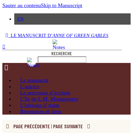
Sauter au contenu
Skip to Manuscript
EN
LE MANUSCRIT D’
ANNE OF GREEN GABLES
RECHERCHE
Le
manuscrit
L’autrice
Le processus
d’écriture
L’île de
L.M. Montgomery
L’héritage
d’Anne
Ressources
et liens
PAGE PRÉCÉDENTE
|
PAGE SUIVANTE