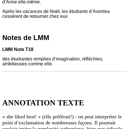
d’Anne elle-même.
Après les vacances de Noël, les étudiants d’Avonlea
cessèrent de retourner chez eux
579
653
Notes de LMM
une
pensée
LMM Note T18
judicieuse.
des étudiantes remplies d’imagination, réfléchies,
Ruby
ambitieuses comme elle.
ne
trouvait
pas
LMM
amusant
Note
de
T18
se
des
soucier
étudiantes
de
ANNOTATION TEXTE
remplies
livres
d’imagination,
et
réfléchies,
de
« she liked best! » (elle préférait!) : on peut interpréter le
ambitieuses
ce
comme
point d’exclamation de nombreuses façons. Il pourrait
genre
elle.
de
vouloir imiter la perplexité authentique, bien que ridicule,