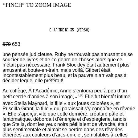
“PINCH” TO ZOOM IMAGE
CHAPITRE N° 35 - (VERSO)
579
653
une pensée judicieuse. Ruby ne trouvait pas amusant de se
soucier de livres et de ce genre de choses alors que ce
n’était pas nécessaire. Frank Stockley était autrement plus
amusant et boute-en-train, mais voilà, Gilbert était
incontestablement plus beau, et la pauvre n’arrivait pas à
décider lequel elle préférait!
Au collège
, À l’Académie, Anne s’entoura peu à peu d’un
T18
petit cercle d’amies à son image,
Elle fut bientôt intime
^
avec Stella Maynard, la fille « aux joues colorées », et
Priscilla Grant, la fille « qui paraissait s’y connaître en rêverie
». Elle s’aperçut vite que cette dernière, créature pâle et
fantomatique, débordait d’énergie et d’espièglerie, tandis
que Stella, dont les yeux noirs pétillaient de vivacité, était
plus sentimentale et aimait se perdre dans des rêveries
éthérées aux couleurs d’arcs-en-ciel, semblables à celles