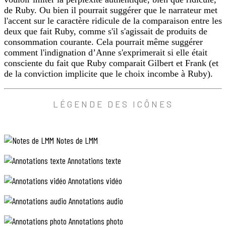
choses
de Ruby. Ou bien il pourrait suggérer que le narrateur met
alors
l'accent sur le caractère ridicule de la comparaison entre les
que
deux que fait Ruby, comme s'il s'agissait de produits de
ce
n’était
consommation courante. Cela pourrait même suggérer
pas
comment l'indignation d’Anne s'exprimerait si elle était
nécessaire.
consciente du fait que Ruby comparait Gilbert et Frank (et
Frank
de la conviction implicite que le choix incombe à Ruby).
Stockley
était
autrement
plus
ANNOTATION
LÉGENDE DES ICÔNES
amusant
TEXTE
et
boute-
«
en-
Notes de LMM
she
train,
mais
liked
Annotations texte
voilà,
best!
Gilbert
»
était
Annotations vidéo
(elle
incontestablement
plus
préférait!)
Annotations audio
beau,
:
et
on
Annotations photo
la