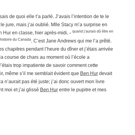
is de quoi elle t’a parlé. J’avais l’intention de te le
e le jure, mais j’ai oublié. Mlle Stacy m’a surprise en
quand j’aurais dû être en
en Hur en classe, hier après-midi,
^
 histoire du Canada
. C’est Jane Andrews qui me l’a prêté.
es chapitres pendant l’heure du dîner et j’étais arrivée
 la course de chars au moment où l’école a
étais trop impatiente de savoir comment cette
inir, même s’il me semblait évident que
Ben Hur
devait
a n’aurait pas été juste; j’ai donc ouvert mon livre
t moi et j’ai glissé
Ben Hur
entre le pupitre et mes
x bien me laisser placer un mot. Elle est venue parler de toi.
 avait l’ai plutôt
effrayée
effrayée. Puis, elle rougit et s’exclam