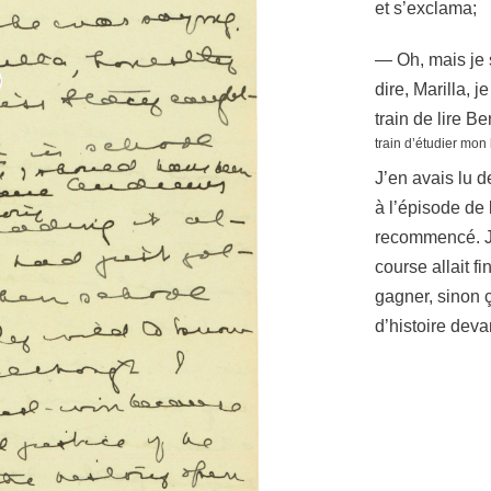
et s’exclama;
— Oh, mais je sa
dire, Marilla, j
train de lire B
train d’étudier mon
J’en avais lu d
à l’épisode de
recommencé. J’
course allait f
gagner, sinon ç
d’histoire devan
475
548
Anne, si tu veu
— De moi? Anne