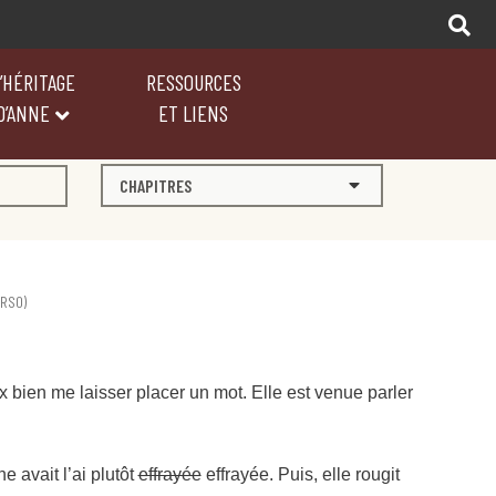
’HÉRITAGE
RESSOURCES
D’ANNE
ET LIENS
CHAPITRES
ERSO)
x bien me laisser placer un mot. Elle est venue parler
 avait l’ai plutôt
effrayée
effrayée. Puis, elle rougit