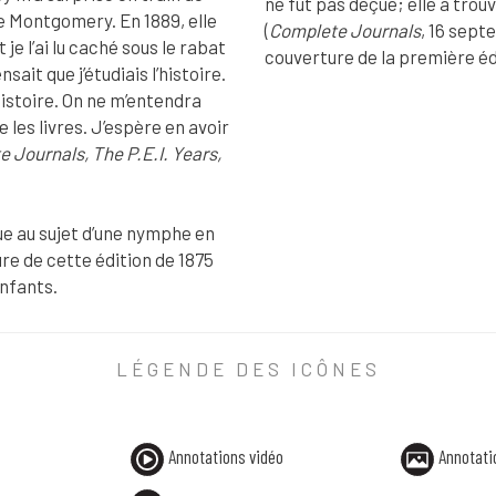
ne fut pas déçue; elle a trou
de Montgomery. En 1889, elle
(
Complete Journals
, 16 sept
 je l’ai lu caché sous le rabat
couverture de la première éd
it que j’étudiais l’histoire.
ANNOTATION PHOTO
’histoire. On ne m’entendra
e les livres. J’espère en avoir
 Journals, The P.E.I. Years,
«
Ben Hur
» :
Ben-Hur: A Tale 
ue au sujet d’une nymphe en
e de cette édition de 1875
enfants.
LÉGENDE DES ICÔNES
m’a surprise en train de lire) : incident inspiré par une expérie
ue au sujet d’une nymphe en quête d’une âme humaine. La page co
Annotations vidéo
Annotati