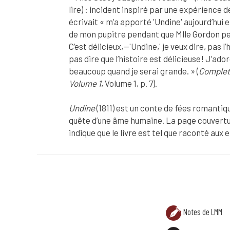
lire) : incident inspiré par une expérience 
écrivait « m’a apporté 'Undine' aujourd’hui et
de mon pupitre pendant que Mlle Gordon pensa
C’est délicieux,—'Undine,' je veux dire, pas l
pas dire que l’histoire est délicieuse! J’ador
beaucoup quand je serai grande. » (
Complete
Volume 1
, Volume 1, p. 7).
Undine
(1811) est un conte de fées romantiq
quête d’une âme humaine. La page couvertur
indique que le livre est tel que raconté aux 
ANNOTATION PHOTO
« Miss Stacy caught me reading » (Mlle Stacy 
Undine
(1811) est un conte de fées romantiq
Notes de LMM