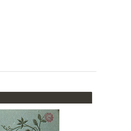
ais de quoi elle t’a parlé. J’avais l’intention de te le dire, Ma