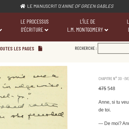
LE MANUSCRIT D’
ANNE OF GREEN GABLES
LE PROCESSUS
L’ÎLE DE
L
D’ÉCRITURE
L.M. MONTGOMERY
OUTES LES PAGES
RECHERCHE :
CHAPITRE N° 30 - (V
475
548
Anne, si tu veu
de toi.
— De moi? Anne