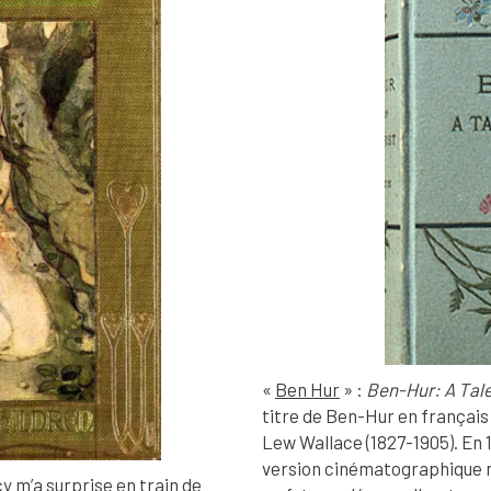
«
Ben Hur
» :
Ben-Hur: A Tale
titre de Ben-Hur en français
Lew Wallace (1827-1905). En 
version cinématographique 
y m’a surprise en train de