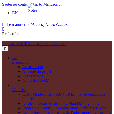
Sauter au contenu
Skip to Manuscript
EN
Le manuscrit d’
Anne of Green Gables
Recherche
Le manuscrit d’Anne of Green Gables :
Le
manuscrit
Le manuscrit
Au sujet du projet
Pages versos
Notes de L.M.M.
L’autrice
L. M. Montgomery (1874–1942) : la vie créative de
l’autrice
La vie et la carrière de Lucy Maud Montgomery
Riches d’allusions : les connexions littéraires d’Anne
Les racines et les branches de l’arbre généalogique : les