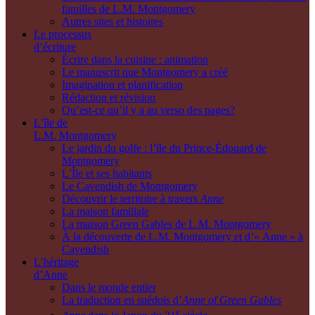
familles de L.M. Montgomery
Autres sites et histoires
Le processus
d’écriture
Écrire dans la cuisine : animation
Le manuscrit que Montgomery a créé
Imagination et planification
Rédaction et révision
Qu’est-ce qu’il y a au verso des pages?
L’île de
L.M. Montgomery
Le jardin du golfe : l’île du Prince-Édouard de
Montgomery
L’Île et ses habitants
Le Cavendish de Montgomery
Découvrir le territoire à travers
Anne
La maison familiale
La maison Green Gables de L.M. Montgomery
À la découverte de L.M. Montgomery et d’« Anne » à
Cavendish
L’héritage
d’Anne
Dans le monde entier
La traduction en suédois d’
Anne of Green Gables
e