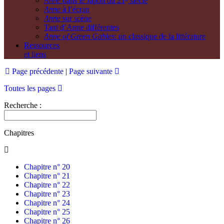
Anne
dans le Japon du 21
siècle
Anne
à l’écran
Anne
sur scène
Tant d’Anne différentes
Anne of Green Gables
: un classique de la littérature
Ressources
et liens
Page précédente
|
Page suivante
Toutes les pages
Recherche :
Chapitres
Chapitre n° 20
Chapitre n° 21
Chapitre n° 22
Chapitre n° 23
Chapitre n° 24
Chapitre n° 25
Chapitre n° 26