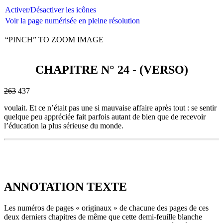
Activer/Désactiver les icônes
Voir la page numérisée en pleine résolution
“PINCH” TO ZOOM IMAGE
CHAPITRE N° 24 - (VERSO)
263
437
voulait. Et ce n’était pas une si mauvaise affaire après tout : se sentir
quelque peu appréciée fait parfois autant de bien que de recevoir
l’éducation la plus sérieuse du monde.
263
437
voulait.
ANNOTATION TEXTE
Et
ce
n’était
Les numéros de pages « originaux » de chacune des pages de ces
pas
deux derniers chapitres de même que cette demi-feuille blanche
une