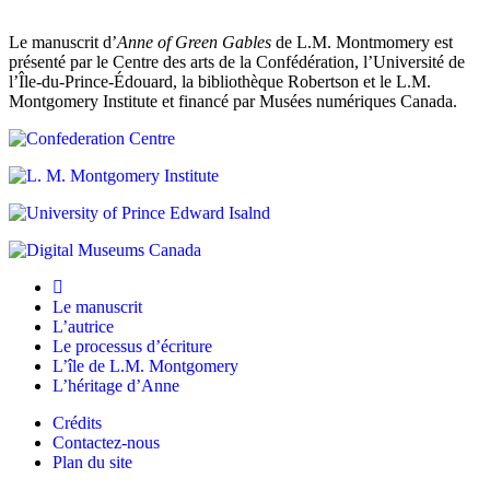
ces
deux
derniers
Le manuscrit d’
Anne of Green Gables
de L.M. Montmomery est
chapitres
présenté par le Centre des arts de la Confédération, l’Université de
de
l’Île-du-Prince-Édouard, la bibliothèque Robertson et le L.M.
même
Montgomery Institute et financé par Musées numériques Canada.
que
cette
demi-
feuille
blanche
laissent
supposer
que
Montgomery
elle
Le manuscrit
a
L’autrice
bel
Le processus d’écriture
et
L’île de L.M. Montgomery
bien
L’héritage d’Anne
rédigé
ou
Crédits
recopié
Contactez-nous
ces
Plan du site
chapitres