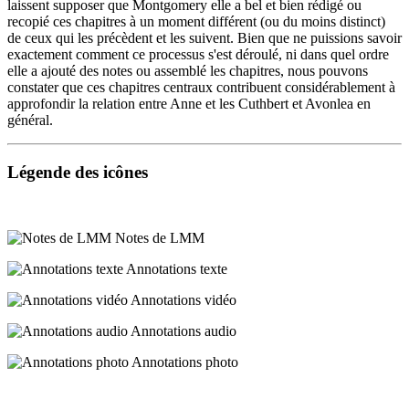
laissent supposer que Montgomery elle a bel et bien rédigé ou
si
recopié ces chapitres à un moment différent (ou du moins distinct)
mauvaise
de ceux qui les précèdent et les suivent. Bien que ne puissions savoir
affaire
exactement comment ce processus s'est déroulé, ni dans quel ordre
après
elle a ajouté des notes ou assemblé les chapitres, nous pouvons
tout
constater que ces chapitres centraux contribuent considérablement à
:
approfondir la relation entre Anne et les Cuthbert et Avonlea en
se
général.
sentir
quelque
peu
ANNOTATION
Légende des icônes
appréciée
TEXTE
fait
parfois
Les
autant
numéros
Notes de LMM
de
de
bien
pages
Annotations texte
que
«
de
originaux
Annotations vidéo
recevoir
»
l’éducation
de
Annotations audio
la
chacune
plus
des
Annotations photo
sérieuse
pages
du
de
monde.