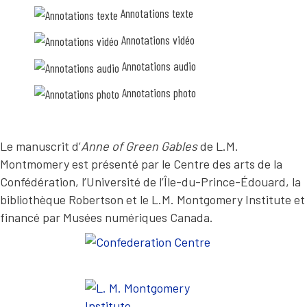
s
A
Annotations texte
e
T
M
Annotations vidéo
I
a
r
O
Annotations audio
i
N
l
l
Annotations photo
A
a
U
n
’
D
e
Le manuscrit d’
Anne of Green Gables
de L.M.
I
n
t
Montmomery est présenté par le Centre des arts de la
O
e
Confédération, l’Université de l’Île-du-Prince-Édouard, la
n
R
d
bibliothèque Robertson et le L.M. Montgomery Institute et
i
E
financé par Musées numériques Canada.
t
F
p
a
E
r
R
l
e
E
r
N
d