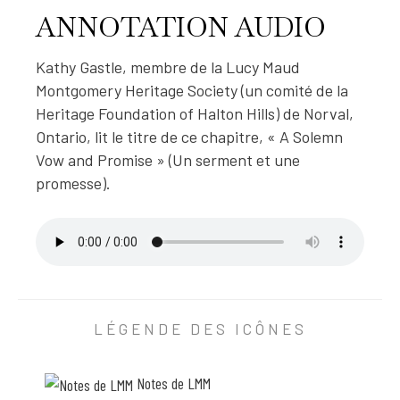
a
ANNOTATION AUDIO
p
.
1
Kathy Gastle, membre de la Lucy Maud
2
Montgomery Heritage Society (un comité de la
U
Heritage Foundation of Halton Hills) de Norval,
n
s
Ontario, lit le titre de ce chapitre, « A Solemn
e
r
Vow and Promise » (Un serment et une
m
promesse).
e
n
t
e
t
u
n
A
e
p
N
r
LÉGENDE DES ICÔNES
N
o
m
O
e
Notes de LMM
T
s