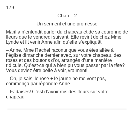
179.
Chap. 12
Un serment et une promesse
Marilla n’entendit parler du chapeau et de sa couronne de
fleurs que le vendredi suivant. Elle revint de chez Mme
Lynde et fit venir Anne afin qu’elle s’expliquât.
– Anne, Mme Rachel raconte que vous êtes allée à
l’église dimanche dernier avec, sur votre chapeau, des
roses et des boutons d’or, arrangés d’une manière
ridicule. Qu’est-ce qui a bien pu vous passer par la tête?
Vous deviez être belle à voir, vraiment!
– Oh, je sais, le rose + le jaune ne me vont pas,
commença par répondre Anne.
– Fadaises! C’est d’avoir mis des fleurs sur votre
chapeau
1
7
9
.
C
h