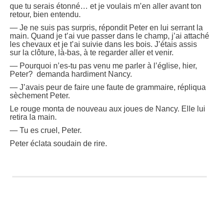
que tu serais étonné… et je voulais m’en aller avant ton
retour, bien entendu.
— Je ne suis pas surpris, répondit Peter en lui serrant la
main. Quand je t’ai vue passer dans le champ, j’ai attaché
les chevaux et je t’ai suivie dans les bois. J’étais assis
sur la clôture, là-bas, à te regarder aller et venir.
— Pourquoi n’es-tu pas venu me parler à l’église, hier,
Peter? demanda hardiment Nancy.
— J’avais peur de faire une faute de grammaire, répliqua
sèchement Peter.
Le rouge monta de nouveau aux joues de Nancy. Elle lui
retira la main.
— Tu es cruel, Peter.
Peter éclata soudain de rire.
4
7
0
3