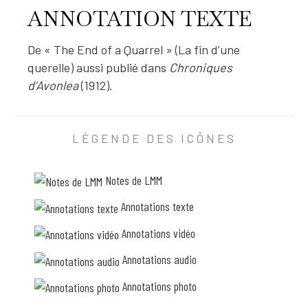
ANNOTATION TEXTE
De « The End of a Quarrel » (La fin d’une
querelle) aussi publié dans
Chroniques
2
d’Avonlea
(1912).
9
A
q
u
N
e
LÉGENDE DES ICÔNES
N
t
u
O
s
Notes de LMM
T
e
r
A
Annotations texte
a
T
i
s
Annotations vidéo
I
é
O
t
Annotations audio
o
N
n
Annotations photo
T
n
é
E