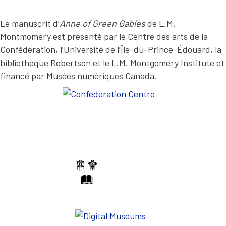
…
X
e
t
Le manuscrit d’
Anne of Green Gables
de L.M.
T
j
Montmomery est présenté par le Centre des arts de la
e
E
v
Confédération, l’Université de l’Île-du-Prince-Édouard, la
o
D
bibliothèque Robertson et le L.M. Montgomery Institute et
u
e
l
financé par Musées numériques Canada.
a
«
i
T
s
m
h
’
e
e
n
E
a
n
l
l
d
e
o
r
a
f
v
a
a
n
Q
t
t