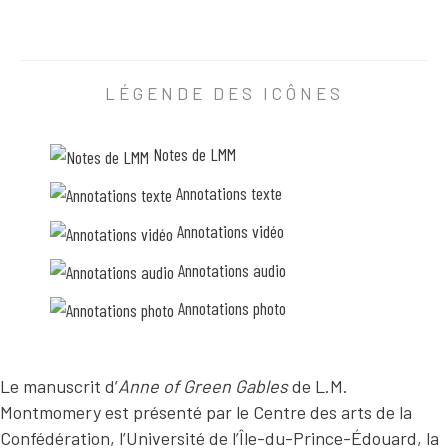
N
o
t
e
s
LÉGENDE DES ICÔNES
Z
3
.
Notes de LMM
J
e
Annotations texte
v
o
u
Annotations vidéo
s
e
Annotations audio
n
s
Annotations photo
u
i
s
v
r
Le manuscrit d’
Anne of Green Gables
de L.M.
a
Montmomery est présenté par le Centre des arts de la
i
m
Confédération, l’Université de l’Île-du-Prince-Édouard, la
e