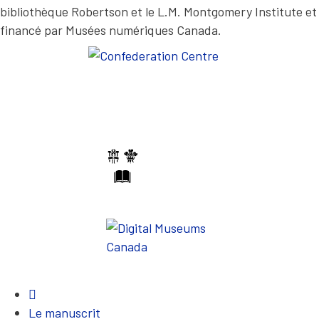
bibliothèque Robertson et le L.M. Montgomery Institute et
n
t
financé par Musées numériques Canada.
t
r
è
s
r
e
c
o
n
n
a
i
s
s
a
n
t
e
.
A
4
J
’
Le manuscrit