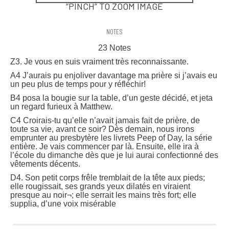
“PINCH” TO ZOOM IMAGE
NOTES
23 Notes
Z3. Je vous en suis vraiment très reconnaissante.
A4 J’aurais pu enjoliver davantage ma prière si j’avais eu
un peu plus de temps pour y réfléchir!
B4 posa la bougie sur la table, d’un geste décidé, et jeta
un regard furieux à Matthew.
C4 Croirais-tu qu’elle n’avait jamais fait de prière, de
toute sa vie, avant ce soir? Dès demain, nous irons
emprunter au presbytère les livrets Peep of Day, la série
entière. Je vais commencer par là. Ensuite, elle ira à
l’école du dimanche dès que je lui aurai confectionné des
vêtements décents.
D4. Son petit corps frêle tremblait de la tête aux pieds;
elle rougissait, ses grands yeux dilatés en viraient
presque au noir¬; elle serrait les mains très fort; elle
supplia, d’une voix misérable
2
3