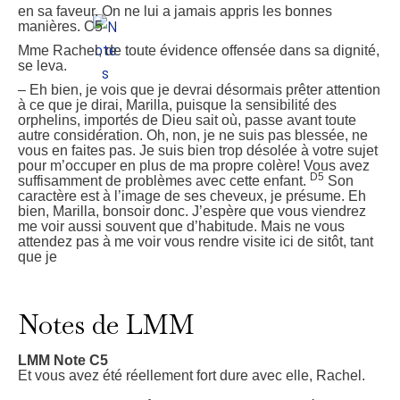
en sa faveur. On ne lui a jamais appris les bonnes
manières. C5
Mme Rachel, de toute évidence offensée dans sa dignité,
se leva.
– Eh bien, je vois que je devrai désormais prêter attention
à ce que je dirai, Marilla, puisque la sensibilité des
orphelins, importés de Dieu sait où, passe avant toute
autre considération. Oh, non, je ne suis pas blessée, ne
vous en faites pas. Je suis bien trop désolée à votre sujet
pour m’occuper en plus de ma propre colère! Vous avez
D5
suffisamment de problèmes avec cette enfant.
Son
caractère est à l’image de ses cheveux, je présume. Eh
bien, Marilla, bonsoir donc. J’espère que vous viendrez
me voir aussi souvent que d’habitude. Mais ne vous
attendez pas à me voir vous rendre visite ici de sitôt, tant
que je
1
3
7
Notes de LMM
e
n
LMM Note C5
s
Et vous avez été réellement fort dure avec elle, Rachel.
a
f