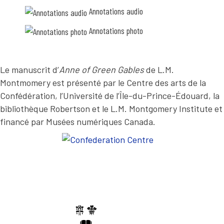
o
l
e
u
Annotations audio
e
l
s
s
l
é
b
Annotations photo
e
c
o
m
o
n
e
u
n
n
t
e
t
Le manuscrit d’
Anne of Green Gables
de L.M.
e
s
f
z
m
o
Montmomery est présenté par le Centre des arts de la
m
a
r
Confédération, l’Université de l’Île-du-Prince-Édouard, la
e
n
t
s
i
d
bibliothèque Robertson et le L.M. Montgomery Institute et
c
è
u
o
financé par Musées numériques Canada.
r
r
n
e
e
s
s
a
e
.
v
i
C
e
l
5
c
s
e
M
–
l
m
e
l
e
t
e
R
j
,
a
e
R
c
p