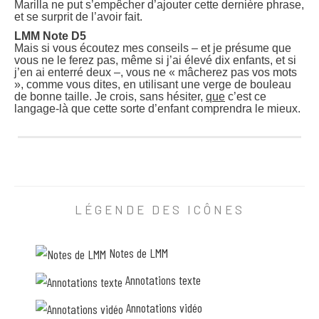
Marilla ne put s’empêcher d’ajouter cette dernière phrase,
a
et se surprit de l’avoir fait.
v
e
L
LMM Note D5
u
M
Mais si vous écoutez mes conseils – et je présume que
r
M
vous ne le ferez pas, même si j’ai élevé dix enfants, et si
.
N
j’en ai enterré deux –, vous ne « mâcherez pas vos mots
O
o
», comme vous dites, en utilisant une verge de bouleau
n
t
de bonne taille. Je crois, sans hésiter,
que
c’est ce
n
e
langage-là que cette sorte d’enfant comprendra le mieux.
e
C
L
l
5
M
u
E
M
i
t
N
a
v
o
j
o
t
a
u
e
m
s
LÉGENDE DES ICÔNES
D
a
a
5
i
v
M
s
e
a
a
Notes de LMM
z
i
p
é
s
p
t
Annotations texte
s
r
é
i
i
r
Annotations vidéo
v
s
é