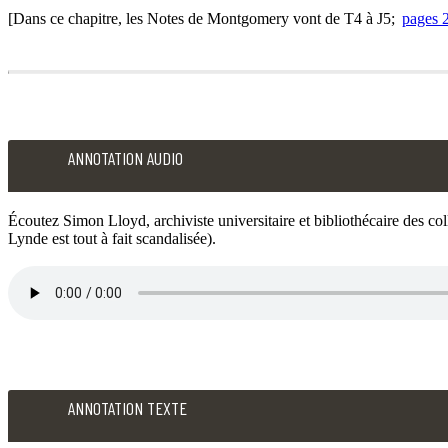
est
[Dans ce chapitre, les Notes de Montgomery vont de T4 à J5;
pages 2
véritablement
horrifiée
LMM
Note
Anne
T4
habitait
Mme
ANNOTATION AUDIO
Green
Rachel
Gables
n’était
depuis
Écoutez Simon Lloyd, archiviste universitaire et bibliothécaire des co
pas
quinze
Lynde est tout à fait scandalisée).
souvent
jours
malade,
lorsque
et
Mme
son
Rachel
mépris
Lynde
ANNOTATION
AUDIO
pour
entreprit
ANNOTATION TEXTE
les
REFERENCE
une
Écoutez