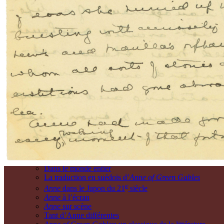
Le processus
d’écriture
Écrire dans la cuisine : animation
Le manuscrit que Montgomery a créé
Imagination et planification
Rédaction et révision
Qu’est-ce qu’il y a au verso des pages?
L’île de
L.M. Montgomery
Le jardin du golfe : l’île du Prince-Édouard de Montgom
L’Île et ses habitants
Le Cavendish de Montgomery
Découvrir le territoire à travers
Anne
La maison familiale
La maison Green Gables de L.M. Montgomery
À la découverte de L.M. Montgomery et d’« Anne » à C
L’héritage
d’Anne
Dans le monde entier
La traduction en suédois d’
Anne of Green Gables
e
Anne
dans le Japon du 21
siècle
Anne
à l’écran
Anne
sur scène
Tant d’Anne différentes