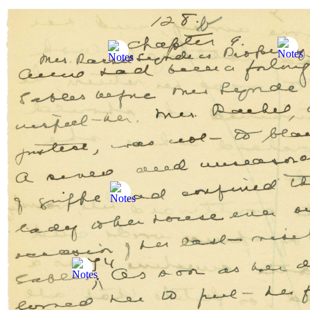
Sauter au contenu
Skip to Manuscript
EN
Le manuscrit d’
Anne of Green Gables
Recherche
Le manuscrit d’Anne of Green Gables :
Le
manuscrit
Le manuscrit
Au sujet du projet
Pages versos
Notes de L.M.M.
L’autrice
L. M. Montgomery (1874–1942) : la vie créative de l’aut
La vie et la carrière de Lucy Maud Montgomery
Riches d’allusions : les connexions littéraires d’Anne
Les racines et les branches de l’arbre généalogique : le
Autres sites et histoires