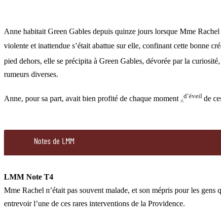
Anne habitait Green Gables depuis quinze jours lorsque Mme Rachel Ly
violente et inattendue s’était abattue sur elle, confinant cette bonne c
pied dehors, elle se précipita à Green Gables, dévorée par la curiosité
rumeurs diverses.
d’éveil
Anne, pour sa part, avait bien profité de chaque moment
de ce
^
128.b
Notes de LMM
Chapter
9.
LMM Note T4
Mme
Mme Rachel n’était pas souvent malade, et son mépris pour les gens qui 
Rachel
entrevoir l’une de ces rares interventions de la Providence.
Lynde