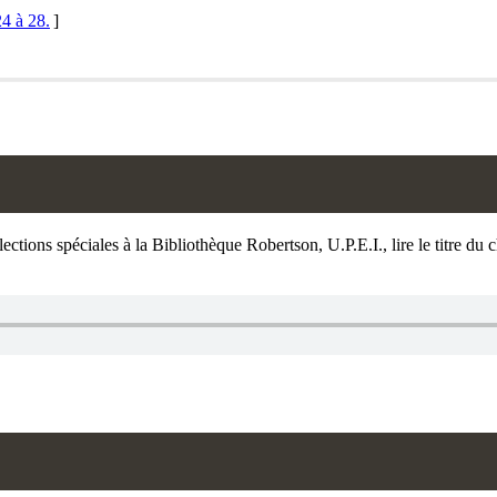
4 à 28.
]
llections spéciales à la Bibliothèque Robertson, U.P.E.I., lire le titre 