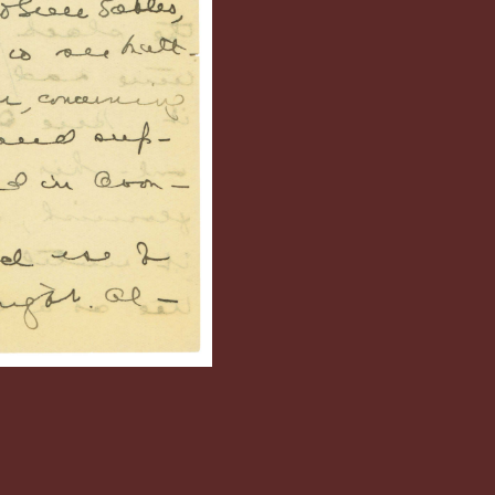
ery
avendish