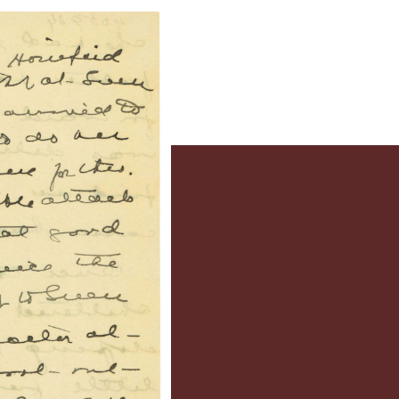
rice
s familles de L.M. Montgomery