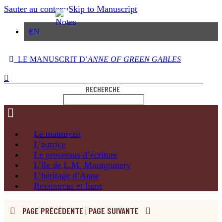
Sauter au contenu
Skip to Manuscript
EN
LE MANUSCRIT D’
ANNE OF GREEN GABLES
RECHERCHE
Le
manuscrit
L’autrice
Le processus
d’écriture
L’île de
L.M. Montgomery
L’héritage
d’Anne
Ressources
et liens
PAGE PRÉCÉDENTE
|
PAGE SUIVANTE