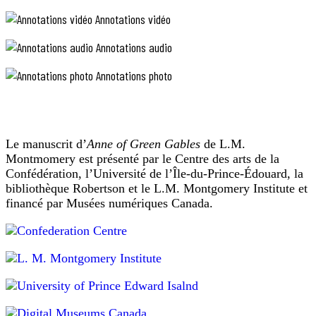
His
regarda
Annotations vidéo
pas;
Own
elle
Tongue »
Annotations audio
regardait
(Chacun
le
parle
pasteur
Annotations photo
derrière
sa
lui.
propre langue).
—
J’aurais
pu
Le manuscrit d’
Anne of Green Gables
de L.M.
mourir
Montmomery est présenté par le Centre des arts de la
durant
Confédération, l’Université de l’Île-du-Prince-Édouard, la
cette
bibliothèque Robertson et le L.M. Montgomery Institute et
crise,
dit-
financé par Musées numériques Canada.
elle
avec
un
reproche
maussade
dans
sa
voix
et