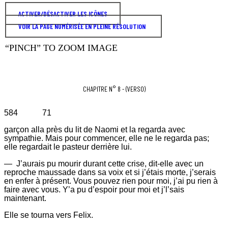
ACTIVER/DÉSACTIVER LES ICÔNES
VOIR LA PAGE NUMÉRISÉE EN PLEINE RÉSOLUTION
“PINCH” TO ZOOM IMAGE
CHAPITRE N° 8 - (VERSO)
584 71
garçon alla près du lit de Naomi et la regarda avec
sympathie. Mais pour commencer, elle ne le regarda pas;
elle regardait le pasteur derrière lui.
—
J’aurais pu mourir durant cette crise, dit-elle avec un
reproche maussade dans sa voix et si j’étais morte, j’serais
en enfer à présent. Vous pouvez rien pour moi, j’ai pu rien à
faire avec vous. Y’a pu d’espoir pour moi et j’l’sais
maintenant.
Elle se tourna vers Felix.