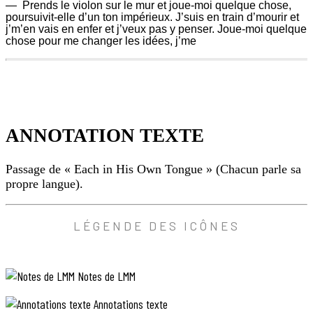
—
Prends le violon sur le mur et joue-moi quelque chose,
poursuivit-elle d’un ton impérieux. J’suis en train d’mourir et
j’m’en vais en enfer et j’veux pas y penser. Joue-moi quelque
chose pour me changer les idées, j’me
584
71
garçon
alla
ANNOTATION TEXTE
près
du
lit
Passage de « Each in His Own Tongue » (Chacun parle sa
de
Naomi
propre langue).
et
la
regarda
ANNOTATION
LÉGENDE DES ICÔNES
avec
TEXTE
sympathie.
Mais
Passage
pour
Notes de LMM
commencer,
de
elle
« Each
ne
Annotations texte
in
le