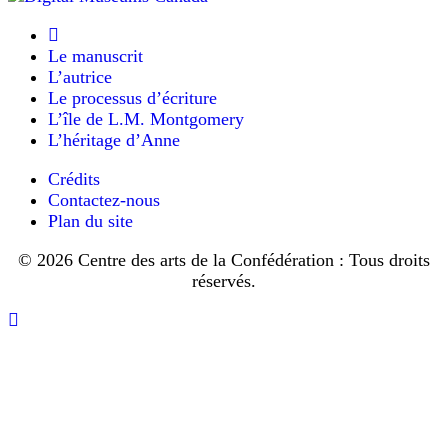
si
j’étais
morte,
Le manuscrit
j’serais
L’autrice
en
enfer
Le processus d’écriture
à
L’île de L.M. Montgomery
présent.
L’héritage d’Anne
Vous
pouvez
Crédits
rien
pour
Contactez-nous
moi,
Plan du site
j’ai
pu
© 2026 Centre des arts de la Confédération : Tous droits
rien
réservés.
à
faire
avec
Retourner
vous.
vers
Y’a
le
pu
haut
d’espoir
pour
moi
et