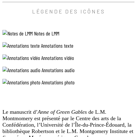
Note
ou
G4
de
LÉGENDE DES ICÔNES
— Je
parent
ne
quelconque,
pourrais
(commencer
pas,
subscript)^(fin
moi
Notes de LMM
subscript)
,
(commencer
fit
superscript)
Annotations texte
Marilla,
—
mécontente.
même
Annotations vidéo
— Vous
pas
ne
une
vous
Annotations audio
grand-
imaginez
mère(fin
jamais
superscript).
Annotations photo
que
J’aurais
les
l’impression
choses
de
sont
vous
différentes
appartenir
de
davantage.
Le manuscrit d’
Anne of Green Gables
de L.M.
la
Est-
Montmomery est présenté par le Centre des arts de la
réalité?
ce
Confédération, l’Université de l’Île-du-Prince-Édouard, la
demanda
que
bibliothèque Robertson et le L.M. Montgomery Institute et
Anne,
je
les