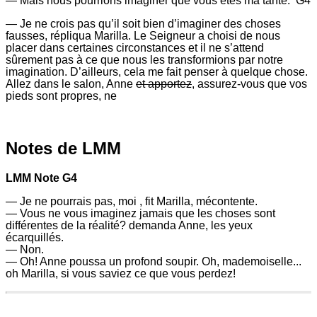
—
Mais nous pourrions imaginer que vous êtes ma tante. G4
—
Je ne crois pas qu’il soit bien d’imaginer des choses
fausses, répliqua Marilla. Le Seigneur a choisi de nous
placer dans certaines circonstances et il ne s’attend
sûrement pas à ce que nous les transformions par notre
imagination. D’ailleurs, cela me fait penser à quelque chose.
Allez dans le salon, Anne
et apportez
, assurez-vous que vos
pieds sont propres, ne
116
Notes de LMM
—
J’aimerais
vous
appeler
LMM Note G4
tante
— Je ne pourrais pas, moi , fit Marilla, mécontente.
Marilla,
— Vous ne vous imaginez jamais que les choses sont
dit
différentes de la réalité? demanda Anne, les yeux
Anne,
écarquillés.
rêveuse.
— Non.
Je
— Oh! Anne poussa un profond soupir. Oh, mademoiselle...
n’ai
oh Marilla, si vous saviez ce que vous perdez!
jamais
eu
de
LMM
tante