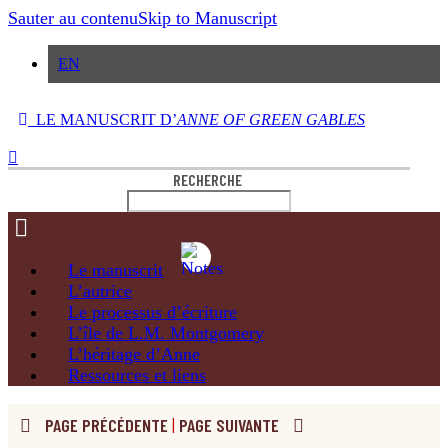
Sauter au contenu
Skip to Manuscript
EN
LE MANUSCRIT D’
ANNE OF GREEN GABLES
RECHERCHE
Le
manuscrit
L’autrice
Le processus
d’écriture
L’île de
L.M. Montgomery
L’héritage
d’Anne
Ressources
et liens
PAGE PRÉCÉDENTE
|
PAGE SUIVANTE