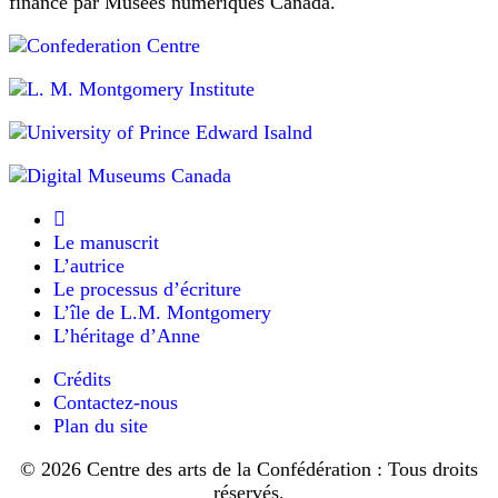
financé par Musées numériques Canada.
peux
yeux
vous
écarquillés.
appeler
— Non.
tante
— Oh!
Marilla?
Anne
poussa
—
Non.
un
Je
profond
ne
soupir.
suis
Oh,
pas
mademoiselle...
votre
oh
tante.
Le manuscrit
Marilla,
Pourquoi
si
L’autrice
donner
vous
aux
Le processus d’écriture
saviez
gens
L’île de L.M. Montgomery
ce
des
L’héritage d’Anne
que
noms
vous
qui
perdez!
Crédits
ne
correspondent
Contactez-nous
à
Plan du site
rien[.]
© 2026 Centre des arts de la Confédération : Tous droits
—
Mais
nous
réservés.