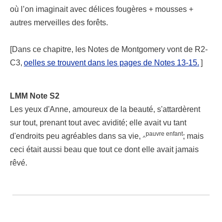
Vers la gauche, il y avait les grandes granges, et, au-delà, p
où l’on imaginait avec délices fougères + mousses +
S2
autres merveilles des forêts.
Anne
Elle restait là, à genoux, écrasée par cette omniprésen
[Dans ce chapitre, les Notes de Montgomery vont de R2-
C3,
oelles se trouvent dans les pages de Notes 13-15.
]
— Il est temps de vous habiller, dit Marilla sèchement.
Marilla ne savait pas vraiment comment
LMM Note R2
LMM Note S2
qui prenaient leur élan
aérien
aérien dans un sous-bois où l’
Les yeux d'Anne, amoureux de la beauté, s'attardèrent
sur tout, prenant tout avec avidité; elle avait vu tant
[Dans ce chapitre, les Notes de Montgomery vont de R2-C3,
pauvre enfant
d'endroits peu agréables dans sa vie,
; mais
^
ceci était aussi beau que tout ce dont elle avait jamais
rêvé.
LMM Note S2
Les yeux d'Anne, amoureux de la beauté, s'attardèrent sur tou