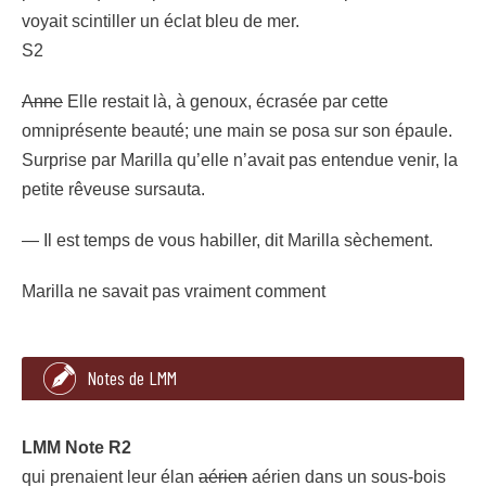
voyait scintiller un éclat bleu de mer.
S2
Anne
Elle restait là, à genoux, écrasée par cette
omniprésente beauté; une main se posa sur son épaule.
Surprise par Marilla qu’elle n’avait pas entendue venir, la
petite rêveuse sursauta.
— Il est temps de vous habiller, dit Marilla sèchement.
Marilla ne savait pas vraiment comment
65
66
Notes de LMM
dont la douceur vous faisait tourner la tête.
Plus bas que le jardin, un grand champ vert (commencer subscr
LMM Note R2
qui prenaient leur élan
aérien
aérien dans un sous-bois