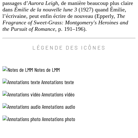
laisse
passages d’
Aurora Leigh
, de manière beaucoup plus claire
copiait-
pas
dans
Émilie de la nouvelle lune 3
(1927) quand Émilie,
elle)
traîner
l’écrivaine, peut enfin écrire de nouveau (Epperly,
The
si
le
Fragrance of Sweet-Grass: Montgomery's Heroines and
rapidement
bas
de
the Pursuit of Romance
, p. 191–196).
qu’elle
ta
a
robe
laissé
près
ANNOTATION
LÉGENDE DES ICÔNES
cette
des
TEXTE
roues
répétition.
du
«
boghei,
Notes de LMM
et
One
enfile
moonbeam
une
Annotations texte
from
veste
the
chaude.
Annotations vidéo
forehead
Puis,
to
Annotations audio
Mar
the
Marilla
crown
descendit,
Annotations photo
pensant
»
fièrement
(Un
qu’Anne
rayon
était