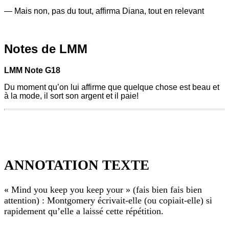
— Mais non, pas du tout, affirma Diana, tout en relevant
540
614
Notes de LMM
quoique
ce
LMM Note G18
soit
Du moment qu’on lui affirme que quelque chose est beau et
à
à la mode, il sort son argent et il paie!
Matthew
maintenant.
Dans
LMM
le
Note
temps,
G18
il
Du
écoutait
moment
encore
ANNOTATION TEXTE
qu’on
mes
lui
conseils,
affirme
mais
« Mind you keep you keep your » (fais bien fais bien
que
à
quelque
attention) : Montgomery écrivait-elle (ou copiait-elle) si
présent,
chose
il
rapidement qu’elle a laissé cette répétition.
est
achète
beau
ce