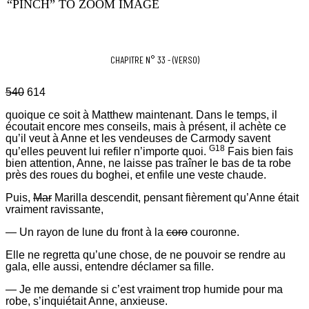
“PINCH” TO ZOOM IMAGE
CHAPITRE N° 33 - (VERSO)
540
614
quoique ce soit à Matthew maintenant. Dans le temps, il
écoutait encore mes conseils, mais à présent, il achète ce
qu’il veut à Anne et les vendeuses de Carmody savent
G18
qu’elles peuvent lui refiler n’importe quoi.
Fais bien fais
bien attention, Anne, ne laisse pas traîner le bas de ta robe
près des roues du boghei, et enfile une veste chaude.
Puis,
Mar
Marilla descendit, pensant fièrement qu’Anne était
vraiment ravissante,
— Un rayon de lune du front à la
coro
couronne.
Elle ne regretta qu’une chose, de ne pouvoir se rendre au
gala, elle aussi, entendre déclamer sa fille.
— Je me demande si c’est vraiment trop humide pour ma
robe, s’inquiétait Anne, anxieuse.