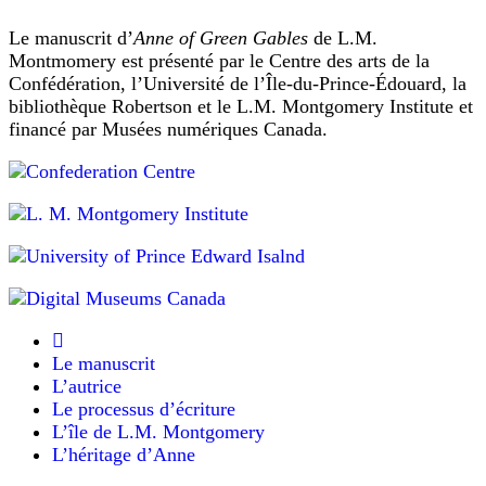
de
vraiment
ravissante,
lune
Le manuscrit d’
Anne of Green Gables
de L.M.
du
Montmomery est présenté par le Centre des arts de la
—
front
Confédération, l’Université de l’Île-du-Prince-Édouard, la
Un
à
bibliothèque Robertson et le L.M. Montgomery Institute et
rayon
de
la
financé par Musées numériques Canada.
lune
couronne)
du
:
front
citation
à
d’
Aurora
la
coro
Leigh
,
couronne.
poème
de
Elle
la
ne
regretta
longueur
qu’une
d’un
Le manuscrit
chose,
roman
de
L’autrice
de
ne
Le processus d’écriture
pouvoir
1859
L’île de L.M. Montgomery
se
d’Elizabeth
L’héritage d’Anne
rendre
Barrett
au