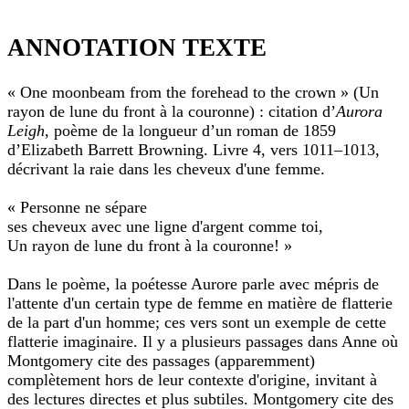
et
qu’il
ANNOTATION
à
veut
TEXTE
la
à
ANNOTATION TEXTE
mode,
Anne
il
«
et
sort
les
« One moonbeam from the forehead to the crown » (Un
Mind
son
vendeuses
rayon de lune du front à la couronne) : citation d’
Aurora
you
argent
de
Leigh
, poème de la longueur d’un roman de 1859
keep
et
Carmody
il
d’Elizabeth Barrett Browning. Livre 4, vers 1011–1013,
you
savent
paie!
qu’elles
décrivant la raie dans les cheveux d'une femme.
keep
peuvent
your
lui
« Personne ne sépare
»
refiler
ses cheveux avec une ligne d'argent comme toi,
(fais
n’importe
quoi.
Un rayon de lune du front à la couronne! »
bien
(commencer
fais
superscript)G18(fin
Dans le poème, la poétesse Aurore parle avec mépris de
bien
superscript)
l'attente d'un certain type de femme en matière de flatterie
attention)
Fais
de la part d'un homme; ces vers sont un exemple de cette
bien
:
fais
flatterie imaginaire. Il y a plusieurs passages dans Anne où
Montgomery
bien
Montgomery cite des passages (apparemment)
écrivait-
attention,
complètement hors de leur contexte d'origine, invitant à
elle
Anne,
des lectures directes et plus subtiles. Montgomery cite des
(ou
ne