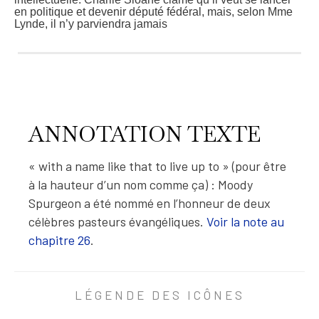
en politique et devenir député fédéral, mais, selon Mme
Lynde, il n’y parviendra jamais
4
8
5
5
5
8
n
ANNOTATION TEXTE
’
a
u
« with a name like that to live up to » (pour être
r
a
à la hauteur d’un nom comme ça) : Moody
d
Spurgeon a été nommé en l’honneur de deux
e
t
célèbres pasteurs évangéliques.
Voir la note au
o
chapitre 26
.
u
t
A
e
m
N
a
LÉGENDE DES ICÔNES
N
n
i