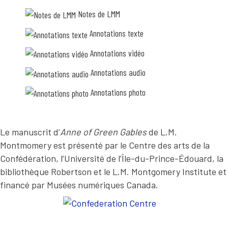
O
è
Notes de LMM
T
r
e
A
Annotations texte
p
T
a
s
Annotations vidéo
I
b
O
e
Annotations audio
s
N
o
Annotations photo
T
i
n
E
d
e
X
g
Le manuscrit d’
Anne of Green Gables
de L.M.
T
a
Montmomery est présenté par le Centre des arts de la
g
E
n
Confédération, l’Université de l’Île-du-Prince-Édouard, la
e
«
bibliothèque Robertson et le L.M. Montgomery Institute et
r
w
s
financé par Musées numériques Canada.
a
i
v
t
i
e
h
.