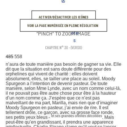
ACTIVER/DÉSACTIVER LES ICÔNES
VOIR LA PAGE NUMÉRISÉE EN PLEINE RÉSOLUTION
“PINCH” TO ZOOM IMAGE
CHAPITRE N° 30 - (VERSO)
485
558
n’aura de toute manière pas besoin de gagner sa vie. Elle
dit que la situation est sans doute différente pour des
orphelines qui vivent de charité : elles doivent
absolument, elles, se tailler une place au soleil. Moody
Spurgeon a l’intention de devenir pasteur. De toute
manière, selon Mme Lynde, avec un nom comme celui-là,
il ne pouvait pas être autre chose pour être à la hauteur
d’un nom comme ça. J’espère que ce n’est pas
malveillant de ma part, Marilla, mais rien que d’imaginer
Moody Spurgeon en pasteur, j’ai envie de rire. Il est
tellement drôle, ce garçon, avec sa grosse face ronde,
et ses grandes oreilles décollées
ses petits yeux bleus
. Mais
^
peut-être qu’en grandissant, il prendra une apparence
intellectuelle. Charlie Sloane clame qu’il veut se lancer