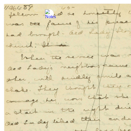
Sauter au contenu
Skip to Manuscript
EN
LE MANUSCRIT D’
ANNE OF GREEN GABLES
RECHERCHE
Le
manuscrit
L’autrice
Le processus
d’écriture
L’île de
L.M. Montgomery
L’héritage
d’Anne
Ressources
et liens