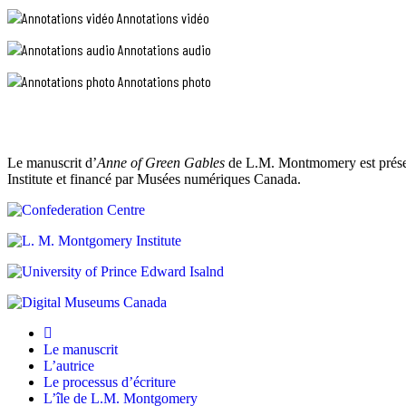
Lloyd.
prédicateur
Annotations vidéo
»
qui
Annotations audio
avait
Annotations photo
attiré
la
vieille
dame
Le manuscrit d’
Anne of Green Gables
de L.M. Montmomery est présent
Institute et financé par Musées numériques Canada.
Lloyd
à
l’église.
Cela
fai
À
Le manuscrit
la
L’autrice
fin
Le processus d’écriture
L’île de L.M. Montgomery
de