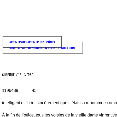
ACTIVER/DÉSACTIVER LES ICÔNES
VOIR LA PAGE NUMÉRISÉE EN PLEINE RÉSOLUTION
CHAPITRE N° 3 - (VERSO)
1196489 45
intelligent et il crut sincèrement que c’était sa renommée comme
À la fin de l’office, tous les voisins de la vieille dame vinrent v