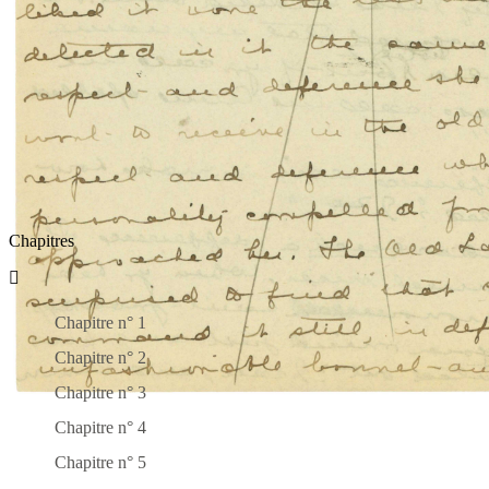
PAGE PRÉCÉDENTE
|
PAGE SUIVANTE
TOUTES LES PAGES
RECHERCHE :
Chapitres
Chapitre n° 1
Chapitre n° 2
Chapitre n° 3
Chapitre n° 4
Chapitre n° 5