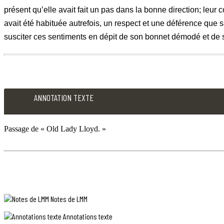
présent qu’elle avait fait un pas dans la bonne direction; leur 
avait été habituée autrefois, un respect et une déférence que s
susciter ces sentiments en dépit de son bonnet démodé et de 
1196489
45
ANNOTATION TEXTE
intelligent
et
il
Passage de « Old Lady Lloyd. »
crut
sincèrement
ANNOTATION
que
TEXTE
c’était
Passage
sa
de
Notes de LMM
«
renommée
Old
Annotations texte
comme
Lady