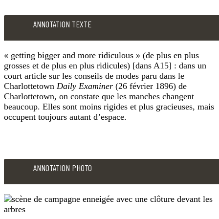
B15
qu’elle
devenues
les
sera
ANNOTATION TEXTE
de
champs
contente,
plus
labourés
au
en
« getting bigger and more ridiculous » (de plus en plus
prenaient
moins,
plus
grosses et de plus en plus ridicules) [dans A15] : dans un
l’allure
car
court article sur les conseils de modes paru dans le
grosses
de
je
Charlottetown
Daily Examiner
(26 février 1896) de
et
Charlottetown, on constate que les manches changent
longues
sais
de
beaucoup. Elles sont moins rigides et plus gracieuses, mais
fossettes
qu’elle
plus
occupent toujours autant d’espace.
neigeuses[.]
languit
en
après
plus
ANNOTATION
ces
ridicules;
TEXTE
damnées
ANNOTATION PHOTO
maintenant,
manches
«
on
getting
depuis
dirait
bigger
le
des
and
jour