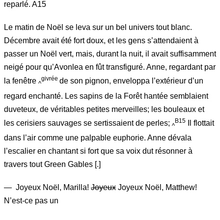
reparlé. A15
Le matin de Noël se leva sur un bel univers tout blanc.
Décembre avait été fort doux, et les gens s’attendaient à
passer un Noël vert, mais, durant la nuit, il avait suffisamment
neigé pour qu’Avonlea en fût transfiguré. Anne, regardant par
givrée
la fenêtre
de son pignon, enveloppa l’extérieur d’un
^
regard enchanté. Les sapins de la Forêt hantée semblaient
duveteux, de véritables petites merveilles; les bouleaux et
B15
les cerisiers sauvages se sertissaient de perles;
Il flottait
^
dans l’air comme une palpable euphorie. Anne dévala
l’escalier en chantant si fort que sa voix dut résonner à
travers tout Green Gables [.]
— Joyeux Noël, Marilla!
Joyeux
Joyeux Noël, Matthew!
N’est-ce pas un