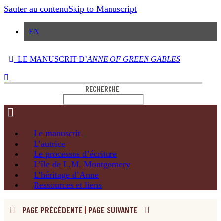
Sauter au contenu
Skip to Manuscript
EN
LE MANUSCRIT D’
ANNE OF GREEN GABLES
RECHERCHE
Le
manuscrit
L’autrice
Le processus
d’écriture
L’île de
L.M. Montgomery
L’héritage
d’Anne
Ressources
et liens
PAGE PRÉCÉDENTE
|
PAGE SUIVANTE