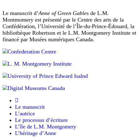
snow
les
Noël
»
conseils
Le manuscrit d’
Anne of Green Gables
de L.M.
(suffisamment
se
de
Montmomery est présenté par le Centre des arts de la
neigé)
modes
leva
Confédération, l’Université de l’Île-du-Prince-Édouard, la
:
paru
bibliothèque Robertson et le L.M. Montgomery Institute et
sur
photo
dans
financé par Musées numériques Canada.
un
de
le
Montgomery
bel
Charlottetown
du
Daily
univers
Sentier
Examiner
tout
des
(26
amoureux
blanc.
février
en
1896)
Décembre
hiver.
de
avait
Collections
Charlottetown,
été
d’archives
on
Le manuscrit
et
fort
constate
L’autrice
collections
que
doux,
Le processus d’écriture
spéciales,
les
et
L’île de L.M. Montgomery
Université
manches
L’héritage d’Anne
de
les
changent