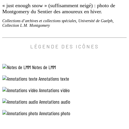
more
ballons.
« just enough snow » (suffisamment neigé) : photo de
ridiculous
où
L’an
Montgomery du Sentier des amoureux en hiver.
»
elles
prochain,
(de
Collections d’archives et collections spéciales, Université de Guelph,
ont
plus
celles
Collection L.M. Montgomery
fait
en
qui
plus
leur
en
grosses
ANNOTATION
apparition,
LÉGENDE DES ICÔNES
porteront
et
PHOTO
bien
de
devront
plus
qu’elle
passer
en
Notes de LMM
n’en
de
plus
ait
Annotations texte
ridicules)
biais
pas
[dans
pour
Annotations vidéo
A15]
reparlé.
franchir
:
A15
Annotations audio
une
dans
un
porte!
Annotations photo
Le
«
court
just
matin
article
enough
sur
de