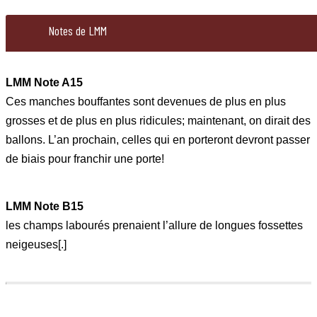
376
450
Notes de LMM
sa
vanité,
LMM Note A15
Matthew,
Ces manches bouffantes sont devenues de plus en plus
et
grosses et de plus en plus ridicules; maintenant, on dirait des
elle
ballons. L’an prochain, celles qui en porteront devront passer
se
de biais pour franchir une porte!
pavane
déjà
LMM
LMM Note B15
assez
Note
les champs labourés prenaient l’allure de longues fossettes
comme
A15
neigeuses[.]
un
Ces
paon.
manches
LMM
Enfin,
bouffantes
Note
j’espère
sont