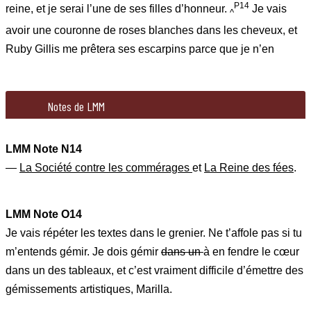
P14
reine, et je serai l’une de ses filles d’honneur.
Je vais
^
avoir une couronne de roses blanches dans les cheveux, et
Ruby Gillis me prêtera ses escarpins parce que je n’en
260
434
Diana va chanter un solo. Moi, je joue dans deux dialogues (co
Notes de LMM
LMM Note N14
—
La Société contre les commérages
et
La Reine des fées
.
LMM Note N14
LMM Note O14
—
La Société contre les commérages
et
La Reine des fées
.
Je vais répéter les textes dans le grenier. Ne t’affole pas si tu
m’entends gémir. Je dois gémir
dans un
à en fendre le cœur
dans un des tableaux, et c’est vraiment difficile d’émettre des
gémissements artistiques, Marilla.