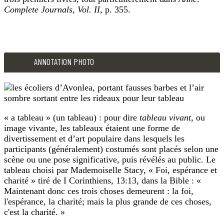
Complete Journals, Vol. II
, p. 355.
ANNOTATION TEXTE
ANNOTATION PHOTO
«
The Society for the Suppression of Gossip
» et «
The Fair
« a tableau » (un tableau) : pour dire
tableau vivant
, ou
image vivante, les tableaux étaient une forme de
divertissement et d’art populaire dans lesquels les
participants (généralement) costumés sont placés selon une
scène ou une pose significative, puis révélés au public. Le
tableau choisi par Mademoiselle Stacy, « Foi, espérance et
charité » tiré de I Corinthiens, 13:13, dans la Bible : «
Maintenant donc ces trois choses demeurent : la foi,
l'espérance, la charité; mais la plus grande de ces choses,
c'est la charité. »