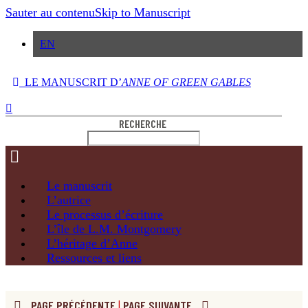
Sauter au contenu
Skip to Manuscript
EN
LE MANUSCRIT D’
ANNE OF GREEN GABLES
RECHERCHE
Le
manuscrit
L’autrice
Le processus
d’écriture
L’île de
L.M. Montgomery
L’héritage
d’Anne
Ressources
et liens
PAGE PRÉCÉDENTE
|
PAGE SUIVANTE