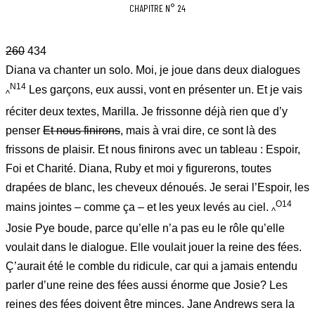
CHAPITRE N° 24
260
434
Diana va chanter un solo. Moi, je joue dans deux dialogues
N14
Les garçons, eux aussi, vont en présenter un. Et je vais
^
réciter deux textes, Marilla. Je frissonne déjà rien que d’y
penser
Et nous finirons
, mais à vrai dire, ce sont là des
frissons de plaisir. Et nous finirons avec un tableau : Espoir,
Foi et Charité. Diana, Ruby et moi y figurerons, toutes
drapées de blanc, les cheveux dénoués. Je serai l’Espoir, les
O14
mains jointes – comme ça – et les yeux levés au ciel.
^
Josie Pye boude, parce qu’elle n’a pas eu le rôle qu’elle
voulait dans le dialogue. Elle voulait jouer la reine des fées.
Ç’aurait été le comble du ridicule, car qui a jamais entendu
parler d’une reine des fées aussi énorme que Josie? Les
reines des fées doivent être minces. Jane Andrews sera la