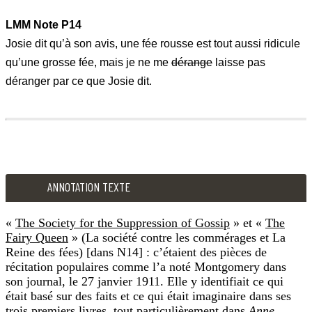
LMM Note O14
LMM Note P14
Je vais répéter les textes dans le grenier. Ne t’affole pas si 
Josie dit qu’à son avis, une fée rousse est tout aussi ridicule
qu’une grosse fée, mais je ne me
dérange
laisse pas
déranger par ce que Josie dit.
LMM Note P14
Josie dit qu’à son avis, une fée rousse est tout aussi ridicule
ANNOTATION TEXTE
«
The Society for the Suppression of Gossip
» et «
The
Fairy Queen
» (La société contre les commérages et La
Reine des fées) [dans N14] : c’étaient des pièces de
récitation populaires comme l’a noté Montgomery dans
son journal, le 27 janvier 1911. Elle y identifiait ce qui
était basé sur des faits et ce qui était imaginaire dans ses
trois premiers livres, tout particulièrement dans
Anne
.