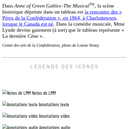
TM
Dans
Anne of Green Gables–The Musical
, la scène
historique dépeinte dans un tableau est
la rencontre des «
Pères de la Confédération », en 1864, à Charlottetown,
lorsque le Canada est né
. Dans la comédie musicale, Mme
Lynde devine gaiement (à tort) que le tableau représente «
La dernière Cène ».
Centre des arts de la Confédération, photo de Louise Vessey
ANNOTATION PHOTO
LÉGENDE DES ICÔNES
« a tableau » (un tableau) : pour dire
tableau vivant
, ou imag
Notes de LMM
Dans
Anne of Green Gables–The Musical
(commencer supersc
Centre des arts de la Confédération, photo de Louise Vessey
Annotations texte
Annotations vidéo
Annotations audio