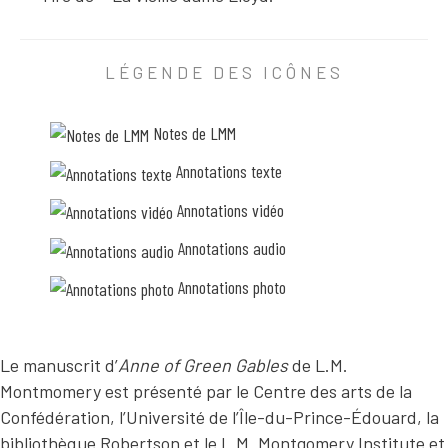
A
N
LÉGENDE DES ICÔNES
N
O
Notes de LMM
T
A
Annotations texte
3
T
2
Annotations vidéo
I
d
O
e
Annotations audio
s
N
o
Annotations photo
T
n
r
E
i
X
r
e
Le manuscrit d’
Anne of Green Gables
de L.M.
T
.
Montmomery est présenté par le Centre des arts de la
E
E
l
Confédération, l’Université de l’Île-du-Prince-Édouard, la
l
T
bibliothèque Robertson et le L.M. Montgomery Institute et
e