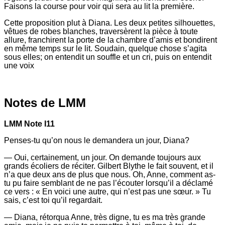
Faisons la course pour voir qui sera au lit la première.
Cette proposition plut à Diana. Les deux petites silhouettes,
vêtues de robes blanches, traversèrent la pièce à toute
allure, franchirent la porte de la chambre d’amis et bondirent
en même temps sur le lit. Soudain, quelque chose s’agita
sous elles; on entendit un souffle et un cri, puis on entendit
une voix
337.
pièce
Notes de LMM
étroite
au
LMM Note I11
bout
de
Penses-tu qu’on nous le demandera un jour, Diana?
laquelle
s’ouvrait
— Oui, certainement, un jour. On demande toujours aux
la
grands écoliers de réciter. Gilbert Blythe le fait souvent, et il
porte
n’a que deux ans de plus que nous. Oh, Anne, comment as-
de
tu pu faire semblant de ne pas l’écouter lorsqu’il a déclamé
la
ce vers : « En voici une autre, qui n’est pas une sœur. » Tu
chambre
sais, c’est toi qu’il regardait.
d’amis.
Il
— Diana, rétorqua Anne, très digne, tu es ma très grande
y