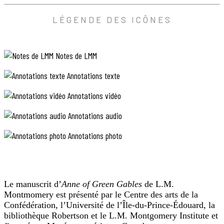
écoliers
—
de
N’était-
ANNOTATION
LÉGENDE DES ICÔNES
réciter.
ce
PHOTO
Gilbert
pas
Blythe
une
le
soirée
Notes de LMM
fait
merveilleuse?
souvent,
soupira
et
Anne,
Annotations texte
il
le
n’a
regard
Annotations vidéo
que
perdu.
deux
Ce
Annotations audio
ans
doit
de
être
plus
magnifique,
Annotations photo
que
monter
nous.
sur
Oh,
scène.
«
Anne,
(commencer
the
comment
superscript)I11(fin
spare
Le manuscrit d’
Anne of Green Gables
de L.M.
as-
superscript)
tu
room
Faisons
Montmomery est présenté par le Centre des arts de la
pu
la
»
Confédération, l’Université de l’Île-du-Prince-Édouard, la
faire
course
(chambre
bibliothèque Robertson et le L.M. Montgomery Institute et
semblant
pour