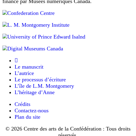
d’amis)
financé par Musées numériques Canada.
de
voir
:
ne
qui
pas
sera
de
l’écouter
au
même,
lorsqu’il
lit
dans
a
la
la
déclamé
première.
ce
maison
vers
Cette
Macneill,
:
proposition
une
«
plut
chambre
En
à
voici
Diana.
à
Le manuscrit
une
Les
coucher
L’autrice
autre,
deux
donnait
qui
petites
Le processus d’écriture
sur
n’est
silhouettes,
L’île de L.M. Montgomery
pas
le
vêtues
L’héritage d’Anne
une
de
salon
sœur.
robes
(où
Crédits
»
blanches,
dormait
Tu
traversèrent
Contactez-nous
probablement
sais,
la
Plan du site
c’est
pièce
la
toi
à
grand-
© 2026 Centre des arts de la Confédération : Tous droits
qu’il
toute
mère
réservés.
regardait.
allure,