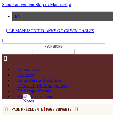
Sauter au contenu
Skip to Manuscript
EN
LE MANUSCRIT D’
ANNE OF GREEN GABLES
RECHERCHE
Le
manuscrit
L’autrice
Le processus
d’écriture
L’île de
L.M. Montgomery
L’héritage
d’Anne
Ressources
et liens
PAGE PRÉCÉDENTE
|
PAGE SUIVANTE