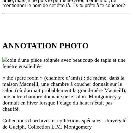
amie, mais je ne puis te permettre
à toi
, même à toi, de
faisait
mentionner le nom de cet être-là. Es-tu prête à te coucher?
bien
chaud,
et
LMM
les
Note
braises
I11
du
Penses-
foyer
tu
dégageaient
ANNOTATION PHOTO
qu’on
une
nous
faible
le
lueur.
demandera
un
—
jour,
Déshabillons-
Diana?
nous
« the spare room » (chambre d’amis) : de même, dans la
ici,
maison Macneill, une chambre à coucher donnait sur le
—
dit
salon (où dormait probablement la grand-mère Macneill);
Oui,
Diana.
certainement,
une autre chambre donnait sur le salon. Montgomery y
Il
un
y
dormait en hiver lorsque l’étage du haut n’était pas
jour.
fait
chauffé.
On
si
demande
bon,
Collections d’archives et collections spéciales, Université
toujours
si
aux
de Guelph, Collection L.M. Montgomery
chaud.
grands