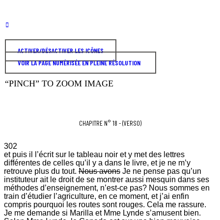
ACTIVER/DÉSACTIVER LES ICÔNES
VOIR LA PAGE NUMÉRISÉE EN PLEINE RÉSOLUTION
“PINCH” TO ZOOM IMAGE
CHAPITRE N° 18 - (VERSO)
302
et puis il l’écrit sur le tableau noir et y met des lettres
différentes de celles qu’il y a dans le livre, et je ne m’y
retrouve plus du tout.
Nous avons
Je ne pense pas qu’un
instituteur ait le droit de se montrer aussi mesquin dans ses
méthodes d’enseignement, n’est-ce pas? Nous sommes en
train d’étudier l’agriculture, en ce moment, et j’ai enfin
compris pourquoi les routes sont rouges. Cela me rassure.
Je me demande si Marilla et Mme Lynde s’amusent bien.