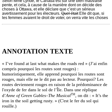
Selon Mme Lynde, le Canada est sur une bien mauvaise
pente, et cela, à cause de la manière dont on décide des
choses à Ottawa, et elle déclare que c’est un sérieux
avertissement pour les électeurs.
Quel était
Elle dit que, si
les femmes avaient le droit de voter, on verra vite les choses
302
et
puis
il
l’écrit
ANNOTATION TEXTE
sur
le
tableau
« I’ve found at last what makes the roads red » (J’ai enfin
noir
et
compris pourquoi les routes sont rouges) :
y
humoristiquement, elle apprend pourquoi les routes sont
met
rouges, mais elle ne le dit pas au lecteur. Pourquoi? Les
des
routes deviennent rouges en raison de la prédominance de
lettres
différentes
l'oxyde de fer dans le sol de l’Île. Dans une réplique
de
TM
d’
Anne of Green Gables–The Musical
, on dit : « It’s the
celles
iron in the soil getting rusty. » (C'est le fer du sol qui
qu’il
rouille.)
y
a