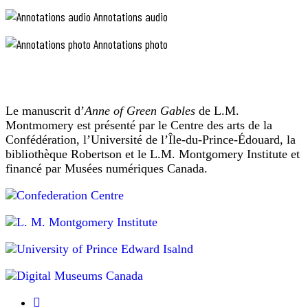
vote
deviennent
me
Annotations audio
rassure.
»
rouges
Je
(si
en
Annotations photo
me
les
raison
demande
femmes
de
si
avaient
Marilla
la
et
le
prédominance
Mme
droit
Le manuscrit d’
Anne of Green Gables
de L.M.
de
Lynde
de
Montmomery est présenté par le Centre des arts de la
l'oxyde
s’amusent
voter)
Confédération, l’Université de l’Île-du-Prince-Édouard, la
de
bien.
Selon
:
bibliothèque Robertson et le L.M. Montgomery Institute et
fer
Mme
au
financé par Musées numériques Canada.
dans
Lynde,
Canada,
le
le
les
sol
Canada
est
femmes
de
sur
ont
l’Île.
une
(temporairement)
Dans
bien
obtenu
une
mauvaise
pente,
le
réplique
et
droit
d’
Anne
cela,
de
of
à