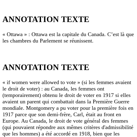
dans
le
ANNOTATION
livre,
TEXTE
ANNOTATION TEXTE
et
je
«
ne
« Ottawa » : Ottawa est la capitale du Canada. C’est là que
I’ve
m’y
retrouve
les chambres du Parlement se réunissent.
found
plus
at
du
last
tout.
ANNOTATION
what
Nous
TEXTE
ANNOTATION TEXTE
avons
makes
Je
the
«
ne
roads
pense
« if women were allowed to vote » (si les femmes avaient
Ottawa
red
pas
le droit de voter) : au Canada, les femmes ont
»
qu’un
»
(temporairement) obtenu le droit de voter en 1917 si elles
:
instituteur
(J’ai
avaient un parent qui combattait dans la Première Guerre
Ottawa
ait
enfin
le
mondiale. Montgomery a pu voter pour la première fois en
est
compris
droit
1917 parce que son demi-frère, Carl, était au front en
la
pourquoi
de
Europe. Au Canada, le droit de vote général des femmes
capitale
se
les
(qui pouvaient répondre aux mêmes critères d'admissibilité
du
montrer
routes
que les hommes) a été accordé en 1918, bien que les
aussi
Canada.