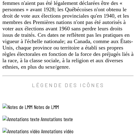
sont
mesquin
femmes n'aient pas été légalement déclarées être des «
C’est
rouges)
dans
personnes » avant 1928; les Québécoises n'ont obtenu le
là
ses
:
droit de vote aux élections provinciales qu'en 1940, et les
que
méthodes
humoristiquement,
membres des Premières nations n'ont pas été autorisés à
les
d’enseignement,
elle
n’est-
voter aux élections avant 1960 sans perdre leurs droits
chambres
apprend
ce
issus de traités. Ces dates ne reflètent pas les pratiques en
du
pas?
pourquoi
vigueur à l'échelle nationale; au Canada, comme aux États-
Parlement
Nous
les
Unis, chaque province ou territoire a établi ses propres
se
sommes
routes
en
règles électorales en fonction de la force des préjugés liés à
réunissent.
sont
train
la race, à la classe sociale, à la religion et aux diverses
d’étudier
rouges,
ethnies, en plus du sexe/genre.
l’agriculture,
mais
en
elle
ce
ne
ANNOTATION
moment,
LÉGENDE DES ICÔNES
le
et
TEXTE
j’ai
dit
enfin
«
pas
compris
Notes de LMM
if
au
pourquoi
women
lecteur.
les
Annotations texte
routes
were
Pourquoi?
sont
allowed
Les
Annotations vidéo
rouges.
to
routes
Cela