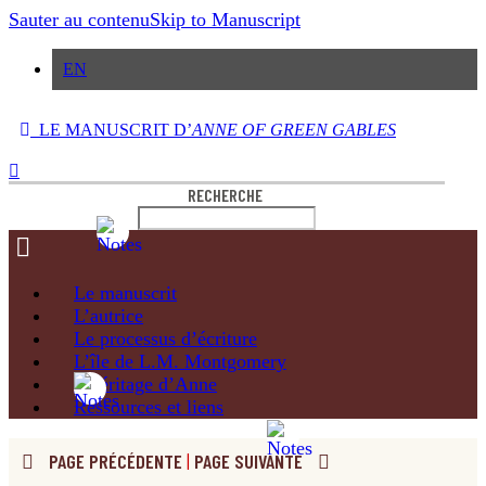
Sauter au contenu
Skip to Manuscript
EN
LE MANUSCRIT D’
ANNE OF GREEN GABLES
RECHERCHE
Le
manuscrit
L’autrice
Le processus
d’écriture
L’île de
L.M. Montgomery
L’héritage
d’Anne
Ressources
et liens
PAGE PRÉCÉDENTE
|
PAGE SUIVANTE