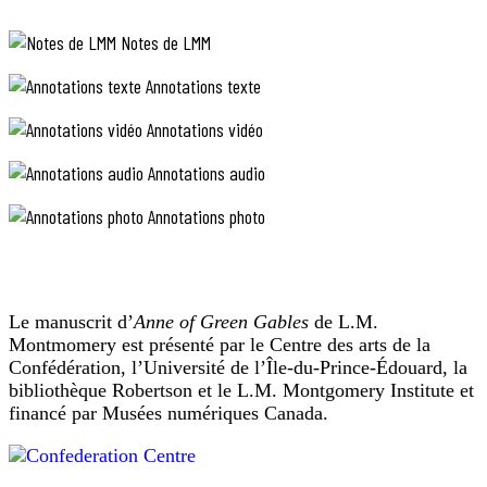
se
«
hâtaient
pick
Notes de LMM
a
de
chew
Annotations texte
regagner
»
l’école,
Annotations vidéo
(ramasser
une
mais
Annotations audio
chiquée)
la
:
distance
Annotations photo
gomme
à
d’épinette
:
parcourir
les
étant
épinettes
Le manuscrit d’
Anne of Green Gables
de L.M.
environ
produisent
Montmomery est présenté par le Centre des arts de la
une
deux
Confédération, l’Université de l’Île-du-Prince-Édouard, la
résine
fois
bibliothèque Robertson et le L.M. Montgomery Institute et
épaisse,
financé par Musées numériques Canada.
plus
masticable
trois
et
savoureuse.
fois