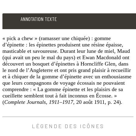
la
maison
ANNOTATION TEXTE
d’Eben
Wright,
« pick a chew » (ramasser une chiquée) : gomme
où
d’épinette : les épinettes produisent une résine épaisse,
logeait
masticable et savoureuse. Durant leur lune de miel, Maud
le
(qui avait un peu le mal du pays) et Ewan Macdonald ont
découvert un bosquet d’épinettes à Horncliffe Glen, dans
maître
le nord de l’Angleterre et ont pris grand plaisir à recueillir
d’école.
et à chiquer de la gomme d’épinette avec un enthousiasme
Lorsqu’ils
que leurs compagnons de voyage écossais ne pouvaient
voyaient
comprendre : « La gomme épinette et les plaisirs de sa
cueillette semblent tout à fait inconnus en Écosse. »
M.
(
Complete Journals, 1911–1917
, 20 août 1911, p. 24).
Phillips
en
sortir,
ANNOTATION
LÉGENDE DES ICÔNES
TEXTE
ils