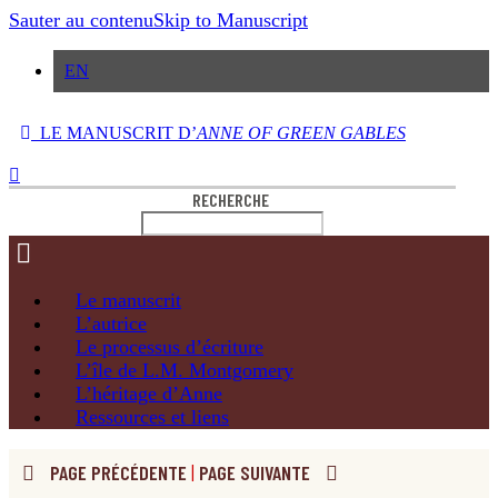
Sauter au contenu
Skip to Manuscript
EN
LE MANUSCRIT D’
ANNE OF GREEN GABLES
RECHERCHE
Le
manuscrit
L’autrice
Le processus
d’écriture
L’île de
L.M. Montgomery
L’héritage
d’Anne
Ressources
et liens
PAGE PRÉCÉDENTE
|
PAGE SUIVANTE