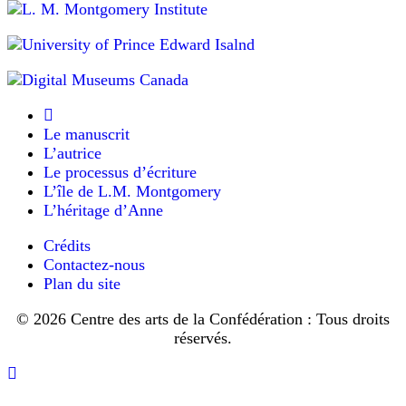
Durant
plus
leur
longue
lune
de
que
miel,
le
Maud
chemin
(qui
Le manuscrit
de
avait
L’autrice
un
M.
Le processus d’écriture
peu
Wright,
L’île de L.M. Montgomery
le
L’héritage d’Anne
ils
mal
du
ne
Crédits
pays)
réussissaient
Contactez-nous
et
Plan du site
à
Ewan
arriver,
Macdonald
© 2026 Centre des arts de la Confédération : Tous droits
ont
essoufflés
réservés.
découvert
+
un
Retourner
haletants,
bosquet
vers
d’épinettes