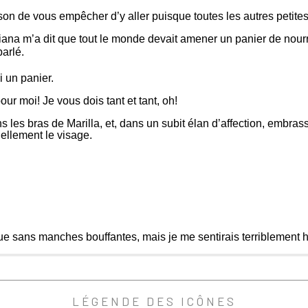
on de vous empêcher d’y aller puisque toutes les autres petites f
na m’a dit que tout le monde devait amener un panier de nourrit
arlé.
 un panier.
ur moi! Je vous dois tant et tant, oh!
 les bras de Marilla, et, dans un subit élan d’affection, embrass
nellement le visage.
e sans manches bouffantes, mais je me sentirais terriblement hum
LÉGENDE DES ICÔNES