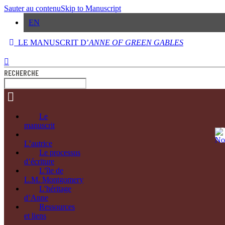
Sauter au contenu
Skip to Manuscript
EN
LE MANUSCRIT D’
ANNE OF GREEN GABLES
RECHERCHE
Le
manuscrit
L’autrice
Le processus
d’écriture
L’île de
L.M. Montgomery
L’héritage
d’Anne
Ressources
et liens