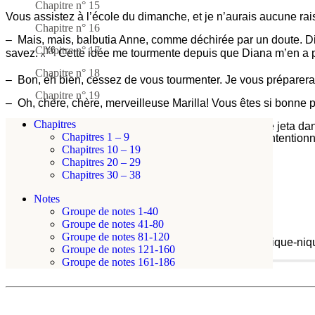
Chapitre n° 15
Vous assistez à l’école du dimanche, et je n’aurais aucune rais
Chapitre n° 16
– Mais, mais, balbutia Anne, comme déchirée par un doute. Dia
Chapitre n° 17
Y6
savez.
Cette idée me tourmente depuis que Diana m’en a p
^
Chapitre n° 18
– Bon, eh bien, cessez de vous tourmenter. Je vous préparerai
Chapitre n° 19
– Oh, chère, chère, merveilleuse Marilla! Vous êtes si bonne po
Chapitres
Une fois qu’elle eut terminé avec ses « Oh! », Anne se jeta dans
Chapitres 1 – 9
vie de Marilla, que des lèvres enfantines lui frôlaient intention
Chapitres 10 – 19
Chapitres 20 – 29
198
Chapitres 30 – 38
Notes de LMM
Vous
Notes
assistez
Groupe de notes 1-40
à
LMM Note Y6:
Groupe de notes 41-80
l’école
Groupe de notes 81-120
Ça ne me
dérange
dérange pas de devoir aller à un pique-niqu
du
Groupe de notes 121-160
dimanche,
Groupe de notes 161-186
et
LMM
je
Note
n’aurais
Y6:
aucune
Ça
raison