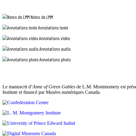
ne
de
me
vous
dérange
empêcher
Notes de LMM
dérange
d’y
pas
aller
Annotations texte
de
puisque
devoir
toutes
Annotations vidéo
aller
les
à
autres
Annotations audio
un
petites
pique-
filles
Annotations photo
nique
y
sans
participeront.
manches
bouffantes,
–
mais
Mais,
je
Le manuscrit d’
Anne of Green Gables
de L.M. Montmomery est présent
mais,
me
Institute et financé par Musées numériques Canada.
balbutia
sentirais
Anne,
terriblement
comme
humiliée
déchirée
si
par
je
un
devais
doute.
y
Diana
aller
m’a