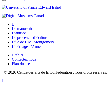
c’est
ce
certainement
que
une
je
étrange
pourrais
gamine,
Le manuscrit
aller
L’autrice
Le processus d’écriture
dans
L’île de L.M. Montgomery
votre
L’héritage d’Anne
jardin
Crédits
Contactez-nous
et
Plan du site
m’asseoir
© 2026 Centre des arts de la Confédération : Tous droits réservés.
sur
ce
Retourner
vers
banc,
le
sous
haut
les
pommiers,