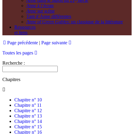
Anne
dans le Japon du 21
siècle
Anne
à l’écran
Anne
sur scène
Tant d’Anne différentes
Anne of Green Gables
: un classique de la littérature
Ressources
et liens
Page précédente
|
Page suivante
Toutes les pages
Recherche :
Chapitres
Chapitre n° 10
Chapitre n° 11
Chapitre n° 12
Chapitre n° 13
Chapitre n° 14
Chapitre n° 15
Chapitre n° 16