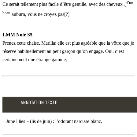
bienfaitrice.
d’un
Ce serait tellement plus facile d’être gentille, avec des cheveux
^
Oh,
beau
auburn, vous ne croyez pas[?]
mais
je
LMM
pourrais
LMM Note S5
Note
tout
Prenez cette chaise, Marilla; elle est plus agréable que la vôtre que je
R5
endurer,
réserve habituellement au petit garçon qu’on engage. Oui, c’est
Ce
si
certainement une étrange gamine,
serait
seulement
tellement
je
LMM
plus
pouvais
Note
facile
me
S5
d’être
persuader
Prenez
ANNOTATION TEXTE
gentille,
que
cette
avec
mes
chaise,
« June lilies » (lis de juin) : l’odorant narcisse blanc.
des
cheveux
Marilla;
cheveux
auront
elle