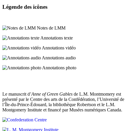
(commencer
ANNOTATION
une
est
Légende des icônes
TEXTE
subscript)^(fin
belle
plus
subscript)
«
couleur
agréable
June
(commencer
auburn
lilies
Notes de LMM
que
superscript)d’un
»
quand
la
Annotations texte
(lis
beau(fin
je
de
vôtre
Annotations vidéo
superscript)
juin)
serai
que
:
auburn,
Annotations audio
grande!
l’odorant
je
vous
narcisse
(commencer
Annotations photo
réserve
blanc.
ne
subscript)^(fin
habituellement
croyez
subscript)
au
pas[?]
(commencer
petit
Le manuscrit d’
Anne of Green Gables
de L.M. Montmomery est
superscript)R5(fin
présenté par le Centre des arts de la Confédération, l’Université de
garçon
l’Île-du-Prince-Édouard, la bibliothèque Robertson et le L.M.
superscript)
qu’on
Montgomery Institute et financé par Musées numériques Canada.
Et
engage.
maintenant,
Oui,
est-