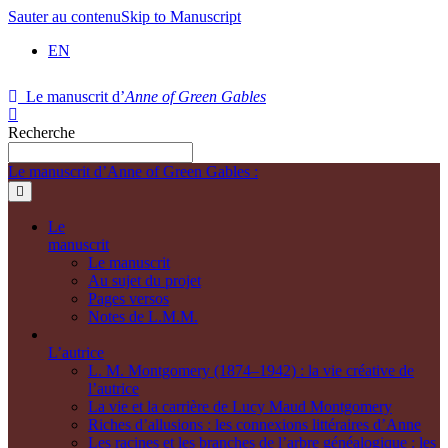
Sauter au contenu
Skip to Manuscript
EN
Le manuscrit d’
Anne of Green Gables
Recherche
Le manuscrit d’Anne of Green Gables :
Le
manuscrit
Le manuscrit
Au sujet du projet
Pages versos
Notes de L.M.M.
L’autrice
L. M. Montgomery (1874–1942) : la vie créative de
l’autrice
La vie et la carrière de Lucy Maud Montgomery
Riches d’allusions : les connexions littéraires d’Anne
Les racines et les branches de l’arbre généalogique : les