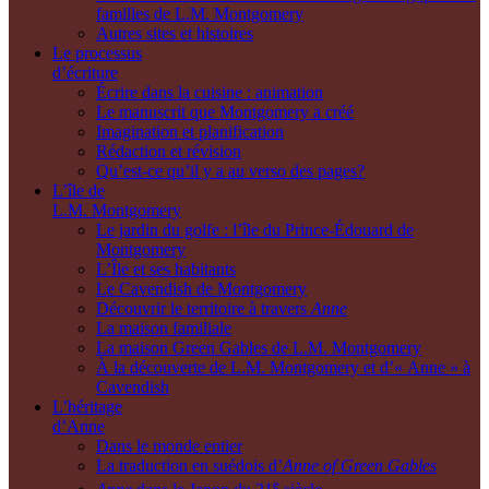
familles de L.M. Montgomery
Autres sites et histoires
Le processus
d’écriture
Écrire dans la cuisine : animation
Le manuscrit que Montgomery a créé
Imagination et planification
Rédaction et révision
Qu’est-ce qu’il y a au verso des pages?
L’île de
L.M. Montgomery
Le jardin du golfe : l’île du Prince-Édouard de
Montgomery
L’Île et ses habitants
Le Cavendish de Montgomery
Découvrir le territoire à travers
Anne
La maison familiale
La maison Green Gables de L.M. Montgomery
À la découverte de L.M. Montgomery et d’« Anne » à
Cavendish
L’héritage
d’Anne
Dans le monde entier
La traduction en suédois d’
Anne of Green Gables
e