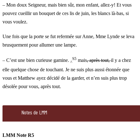
– Mon doux Seigneur, mais bien sûr, mon enfant, allez-y! Et vous
pouvez cueillir un bouquet de ces lis de juin, les blancs là-bas, si
vous voulez.
Une fois que la porte se fut refermée sur Anne, Mme Lynde se leva
brusquement pour allumer une lampe.
S5
– C’est une bien curieuse gamine.
mais
, après tout,
il y a chez
^
elle quelque chose de touchant. Je ne suis plus aussi étonnée que
vous et Matthew ayez décidé de la garder, et n’en suis plus trop
désolée pour vous, après tout.
159
Notes de LMM
toujours
comme
ma
LMM Note R5