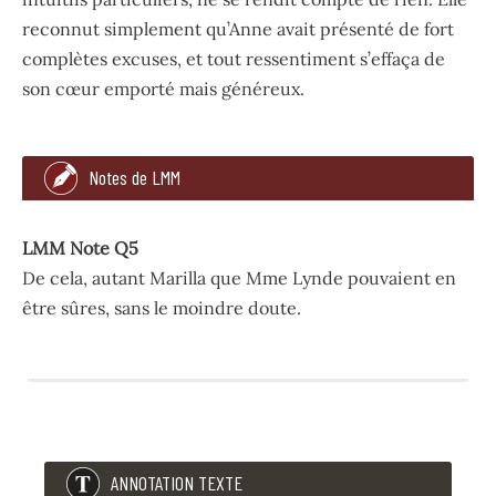
reconnut simplement qu’Anne avait présenté de fort
complètes excuses, et tout ressentiment s’effaça de
son cœur emporté mais généreux.
157.
Notes de LMM
On ne pouvait douter de sa sincérité; elle palpitait dan
La brave Mme Lynde, qui ne possédait pas de dons intuiti
LMM Note Q5
De cela, autant Marilla que Mme Lynde pouvaient en
être sûres, sans le moindre doute.
LMM Note Q5
De cela, autant Marilla que Mme Lynde pouvaient en être 
ANNOTATION TEXTE