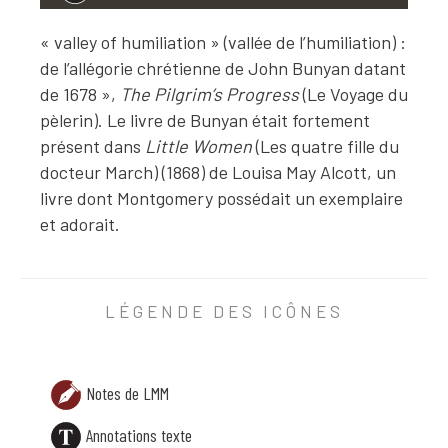
« valley of humiliation » (vallée de l’humiliation) :
de l’allégorie chrétienne de John Bunyan datant
de 1678 »,
The Pilgrim’s Progress
(Le Voyage du
pèlerin). Le livre de Bunyan était fortement
présent dans
Little Women
(Les quatre fille du
docteur March) (1868) de Louisa May Alcott, un
livre dont Montgomery possédait un exemplaire
et adorait.
ANNOTATION TEXTE
« valley of humiliation » (vallée de l’humiliation) : d
LÉGENDE DES ICÔNES
Notes de LMM
Annotations texte