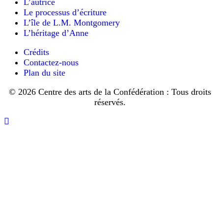
L’autrice
Mais
c’est
Le processus d’écriture
de
L’île de L.M. Montgomery
la
L’héritage d’Anne
folie,
protesta
Crédits
Louisa.
Contactez-nous
—
Plan du site
Justement,
de
© 2026 Centre des arts de la Confédération : Tous droits
la
folie
réservés.
pure
et
Retourner
simple.
vers
Mais
le
oh!
haut
C’est
si
délicieux
d’être
folle
après
avoir
été
obligée