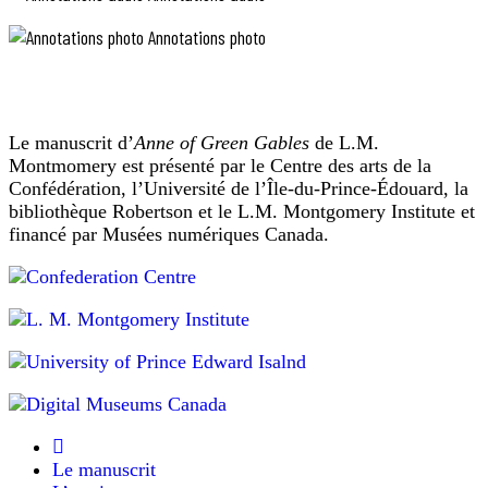
»
que
(La
de
Annotations photo
passer
fin
une
d’une
heure
querelle)
à
aussi
languir
désespérément
publié
Le manuscrit d’
Anne of Green Gables
de L.M.
de
dans
Montmomery est présenté par le Centre des arts de la
quelque
Chroniques
Confédération, l’Université de l’Île-du-Prince-Édouard, la
chose
d’Avonlea
bibliothèque Robertson et le L.M. Montgomery Institute et
dont
(1912).
financé par Musées numériques Canada.
tu
ne
voudrais
pas
si
on
te
l’offrait
une
heure
plus
tard.
Le manuscrit
—