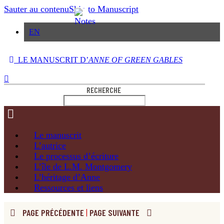
Sauter au contenu
Skip to Manuscript
EN
LE MANUSCRIT D’
ANNE OF GREEN GABLES
RECHERCHE
Le
manuscrit
L’autrice
Le processus
d’écriture
L’île de
L.M. Montgomery
L’héritage
d’Anne
Ressources
et liens
PAGE PRÉCÉDENTE
|
PAGE SUIVANTE