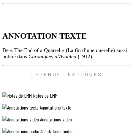
181695
23
sentiments.
C’était
ANNOTATION TEXTE
juste
une
saute
De « The End of a Quarrel » (La fin d’une querelle) aussi
d’humeur.
Tu
publié dans
Chroniques d’Avonlea
(1912).
ne
connais
rien
ANNOTATION
LÉGENDE DES ICÔNES
des
TEXTE
sautes
d’humeur,
De
ma
Notes de LMM
chérie.
«
Tu
The
ne
Annotations texte
End
sais
of
pas
Annotations vidéo
ce
a
que
Quarrel
Annotations audio
c’est