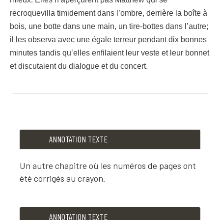
recroquevilla timidement dans l’ombre, derrière la boîte à
bois, une botte dans une main, un tire-bottes dans l’autre;
il les observa avec une égale terreur pendant dix bonnes
minutes tandis qu’elles enfilaient leur veste et leur bonnet
et discutaient du dialogue et du concert.
264
438
Chap 25.
Matthew Insists on Puffed Sleeves.
ANNOTATION TEXTE
Matthew passait un mauvais quart d’heure. Au moment où la nui
Un autre chapitre où les numéros de pages ont
été corrigés au crayon.
ANNOTATION TEXTE
ANNOTATION TEXTE
Un autre chapitre où les numéros de pages ont été co