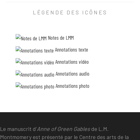
REFERENCE
LÉGENDE DES ICÔNES
Melanie Fishbane, autrice de
Maud: A Novel
et doct
Notes de LMM
Annotations texte
Annotations vidéo
Annotations audio
Annotations photo
Le manuscrit d’
Anne of Green Gables
de L.M.
Montmomery est présenté par le Centre des arts de la