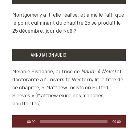
Montgomery a-t-elle réalisé, et aimé le fait, que
le point culminant du chapitre 25 se produit le
25 décembre, jour de Noël?
ANNOTATION TEXTE
ANNOTATION AUDIO
Montgomery a-t-elle réalisé, et aimé le fait, que le p
Melanie Fishbane, autrice de
Maud: A Novel
et
doctorante à l’Université Western, lit le titre de
ce chapitre, « Matthew Insists on Puffed
Sleeves » (Matthew exige des manches
bouffantes).
Lecteur
00:00
00:00
audio
ANNOTATION AUDIO